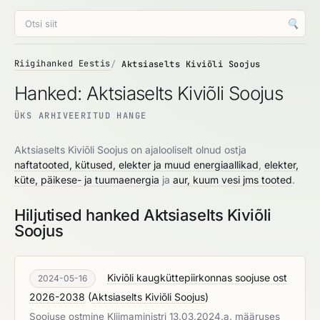
🔍
Riigihanked Eestis
Aktsiaselts Kiviõli Soojus
Hanked: Aktsiaselts Kiviõli Soojus
ÜKS ARHIVEERITUD HANGE
Aktsiaselts Kiviõli Soojus on ajalooliselt olnud ostja
naftatooted, kütused, elekter ja muud energiaallikad
,
elekter,
küte, päikese- ja tuumaenergia
ja
aur, kuum vesi jms tooted
.
Hiljutised hanked Aktsiaselts Kiviõli
Soojus
Kiviõli kaugküttepiirkonnas soojuse ost
2024-05-16
2026-2038
(
Aktsiaselts Kiviõli Soojus
)
Soojuse ostmine Kliimaministri 13.03.2024.a. määruses