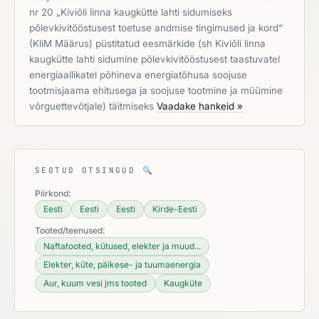
nr 20 „Kiviõli linna kaugkütte lahti sidumiseks
põlevkivitööstusest toetuse andmise tingimused ja kord“
(KliM Määrus) püstitatud eesmärkide (sh Kiviõli linna
kaugkütte lahti sidumine põlevkivitööstusest taastuvatel
energiaallikatel põhineva energiatõhusa soojuse
tootmisjaama ehitusega ja soojuse tootmine ja müümine
võrguettevõtjale) täitmiseks
Vaadake hankeid »
SEOTUD OTSINGUD
🔍
Piirkond:
Eesti
Eesti
Eesti
Kirde-Eesti
Tooted/teenused:
Naftatooted, kütused, elekter ja muud...
Elekter, küte, päikese- ja tuumaenergia
Aur, kuum vesi jms tooted
Kaugküte