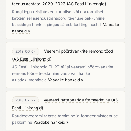
teenus aastatel 2020–2023
(
AS Eesti Liinirongid
)
Rongidega reisijateveo korralisel või erakorralisel
katkemisel asendustranspordi teenuse pakkumine
bussidega hankelepingus sätestatud tingimustel.
Vaadake
hankeid »
Veeremi pöördvankrite remonditööd
2019-06-04
(
AS Eesti Liinirongid
)
AS Eesti Liinirongid FLIRT tüüpi veeremi pöördvankrite
remonditööde teostamine vastavalt hanke
alusdokumentidele
Vaadake hankeid »
Veeremi rattapaaride formeerimine
(
AS
2018-07-27
Eesti Liinirongid
)
Raudteeveeremi rataste tarnimine ja formeerimisteenuse
pakkumine
Vaadake hankeid »