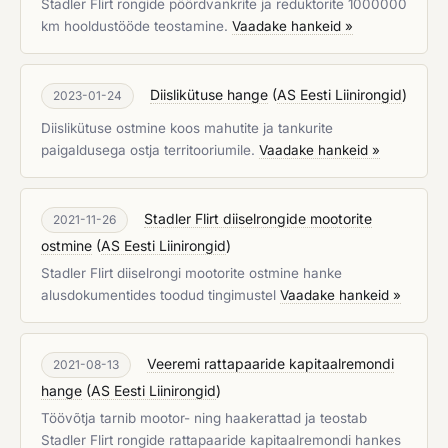
Stadler Flirt rongide pöördvankrite ja reduktorite 1000000
km hooldustööde teostamine.
Vaadake hankeid »
Diislikütuse hange
(
AS Eesti Liinirongid
)
2023-01-24
Diislikütuse ostmine koos mahutite ja tankurite
paigaldusega ostja territooriumile.
Vaadake hankeid »
Stadler Flirt diiselrongide mootorite
2021-11-26
ostmine
(
AS Eesti Liinirongid
)
Stadler Flirt diiselrongi mootorite ostmine hanke
alusdokumentides toodud tingimustel
Vaadake hankeid »
Veeremi rattapaaride kapitaalremondi
2021-08-13
hange
(
AS Eesti Liinirongid
)
Töövõtja tarnib mootor- ning haakerattad ja teostab
Stadler Flirt rongide rattapaaride kapitaalremondi hankes