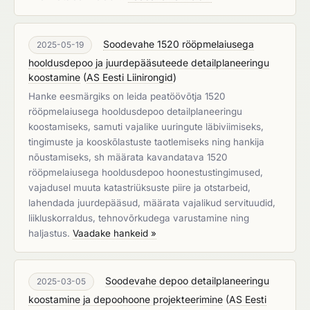
Soodevahe 1520 rööpmelaiusega
2025-05-19
hooldusdepoo ja juurdepääsuteede detailplaneeringu
koostamine
(
AS Eesti Liinirongid
)
Hanke eesmärgiks on leida peatöövõtja 1520
rööpmelaiusega hooldusdepoo detailplaneeringu
koostamiseks, samuti vajalike uuringute läbiviimiseks,
tingimuste ja kooskõlastuste taotlemiseks ning hankija
nõustamiseks, sh määrata kavandatava 1520
rööpmelaiusega hooldusdepoo hoonestustingimused,
vajadusel muuta katastriüksuste piire ja otstarbeid,
lahendada juurdepääsud, määrata vajalikud servituudid,
liikluskorraldus, tehnovõrkudega varustamine ning
haljastus.
Vaadake hankeid »
Soodevahe depoo detailplaneeringu
2025-03-05
koostamine ja depoohoone projekteerimine
(
AS Eesti