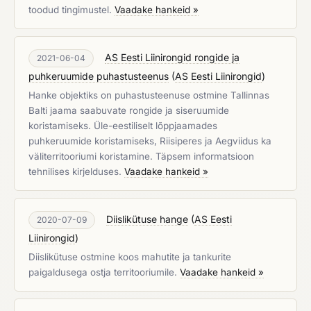
toodud tingimustel.
Vaadake hankeid »
AS Eesti Liinirongid rongide ja
2021-06-04
puhkeruumide puhastusteenus
(
AS Eesti Liinirongid
)
Hanke objektiks on puhastusteenuse ostmine Tallinnas
Balti jaama saabuvate rongide ja siseruumide
koristamiseks. Üle-eestiliselt lõppjaamades
puhkeruumide koristamiseks, Riisiperes ja Aegviidus ka
väliterritooriumi koristamine. Täpsem informatsioon
tehnilises kirjelduses.
Vaadake hankeid »
Diislikütuse hange
(
AS Eesti
2020-07-09
Liinirongid
)
Diislikütuse ostmine koos mahutite ja tankurite
paigaldusega ostja territooriumile.
Vaadake hankeid »