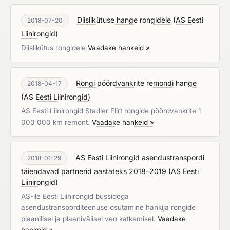
Diislikütuse hange rongidele
(
AS Eesti
2018-07-20
Liinirongid
)
Diislikütus rongidele
Vaadake hankeid »
Rongi pöördvankrite remondi hange
2018-04-17
(
AS Eesti Liinirongid
)
AS Eesti Liinirongid Stadler Flirt rongide pöördvankrite 1
000 000 km remont.
Vaadake hankeid »
AS Eesti Liinirongid asendustranspordi
2018-01-29
täiendavad partnerid aastateks 2018–2019
(
AS Eesti
Liinirongid
)
AS-ile Eesti Liinirongid bussidega
asendustransporditeenuse osutamine hankija rongide
plaanilisel ja plaanivälisel veo katkemisel.
Vaadake