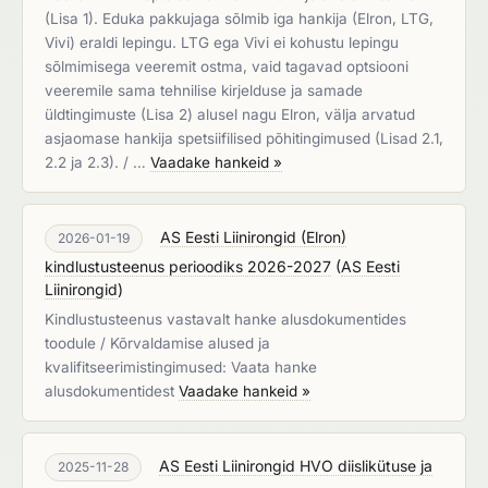
(Lisa 1). Eduka pakkujaga sõlmib iga hankija (Elron, LTG,
Vivi) eraldi lepingu. LTG ega Vivi ei kohustu lepingu
sõlmimisega veeremit ostma, vaid tagavad optsiooni
veeremile sama tehnilise kirjelduse ja samade
üldtingimuste (Lisa 2) alusel nagu Elron, välja arvatud
asjaomase hankija spetsiifilised põhitingimused (Lisad 2.1,
2.2 ja 2.3). / …
Vaadake hankeid »
AS Eesti Liinirongid (Elron)
2026-01-19
kindlustusteenus perioodiks 2026-2027
(
AS Eesti
Liinirongid
)
Kindlustusteenus vastavalt hanke alusdokumentides
toodule / Kõrvaldamise alused ja
kvalifitseerimistingimused: Vaata hanke
alusdokumentidest
Vaadake hankeid »
AS Eesti Liinirongid HVO diislikütuse ja
2025-11-28