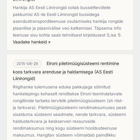
Hankija AS Eesti Liinirongid ootab bussiettevõtete
pakkumisi AS-ile Eesti Liinirongid bussidega
asendustransporditeenuse osutamiseks hankija rongide
plaanilise ja plaanivälise veo katkemisel. Täpsema info
teenuse sisu kohta saab tehnilisest kirjeldusest (Lisa 1).
Vaadake hankeid »
Elroni piletimüügisüsteemi rentimine
2015-08-28
koos tarkvara arenduse ja haldamisega
(
AS Eesti
Liinirongid
)
Riigihanke tulemusena eduka pakkujaga sõlmitud
hankelepingu kohaselt renditakse Elroni teenindatavate
rongiliinide tarbeks terviklik piletimüügisüsteem (sh riist-
ja tarkvara). Piletimüügisüsteemi rendimaksumuses peab
sisalduma süsteemi seadmete, nende tarkvara, süsteemi
haldustarkvara ja keskserveri ressursside
rendimaksumus ning kogu süsteemi hooldusteenuse
maksumus. Hangitav süsteem võimaldab paindlikku