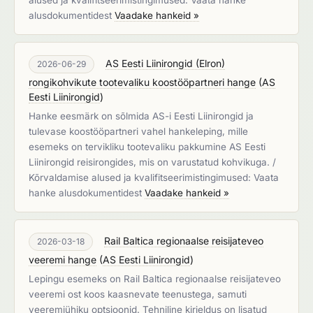
alused ja kvalifitseerimistingimused: Vaata hanke
alusdokumentidest
Vaadake hankeid »
AS Eesti Liinirongid (Elron)
2026-06-29
rongikohvikute tootevaliku koostööpartneri hange
(
AS
Eesti Liinirongid
)
Hanke eesmärk on sõlmida AS-i Eesti Liinirongid ja
tulevase koostööpartneri vahel hankeleping, mille
esemeks on tervikliku tootevaliku pakkumine AS Eesti
Liinirongid reisirongides, mis on varustatud kohvikuga. /
Kõrvaldamise alused ja kvalifitseerimistingimused: Vaata
hanke alusdokumentidest
Vaadake hankeid »
Rail Baltica regionaalse reisijateveo
2026-03-18
veeremi hange
(
AS Eesti Liinirongid
)
Lepingu esemeks on Rail Baltica regionaalse reisijateveo
veeremi ost koos kaasnevate teenustega, samuti
veeremiühiku optsioonid. Tehniline kirjeldus on lisatud