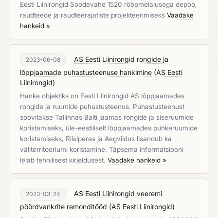
Eesti Liinirongid Soodevahe 1520 rööpmelaiusega depoo,
raudteede ja raudteerajatiste projekteerimiseks
Vaadake
hankeid »
AS Eesti Liinirongid rongide ja
2023-06-08
lõppjaamade puhastusteenuse hankimine
(
AS Eesti
Liinirongid
)
Hanke objektiks on Eesti Liinirongid AS lõppjaamades
rongide ja ruumide puhastusteenus. Puhastusteenust
soovitakse Tallinnas Balti jaamas rongide ja siseruumide
koristamiseks, üle-eestiliselt lõppjaamades puhkeruumide
koristamiseks, Riisiperes ja Aegviidus lisandub ka
väliterritooriumi koristamine. Täpsema informatsiooni
leiab tehnilisest kirjeldusest.
Vaadake hankeid »
AS Eesti Liinirongid veeremi
2023-03-24
pöördvankrite remonditööd
(
AS Eesti Liinirongid
)