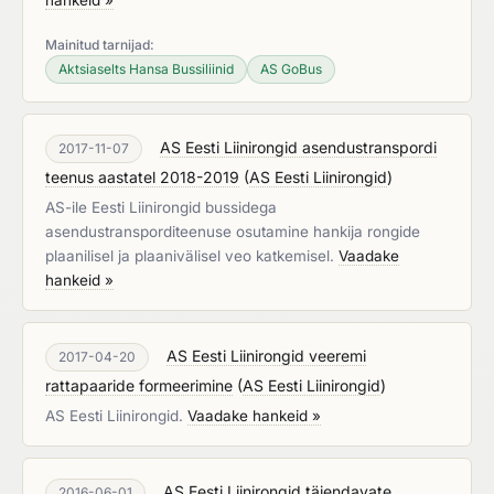
hankeid »
Mainitud tarnijad:
Aktsiaselts Hansa Bussiliinid
AS GoBus
AS Eesti Liinirongid asendustranspordi
2017-11-07
teenus aastatel 2018-2019
(
AS Eesti Liinirongid
)
AS-ile Eesti Liinirongid bussidega
asendustransporditeenuse osutamine hankija rongide
plaanilisel ja plaanivälisel veo katkemisel.
Vaadake
hankeid »
AS Eesti Liinirongid veeremi
2017-04-20
rattapaaride formeerimine
(
AS Eesti Liinirongid
)
AS Eesti Liinirongid.
Vaadake hankeid »
AS Eesti Liinirongid täiendavate
2016-06-01