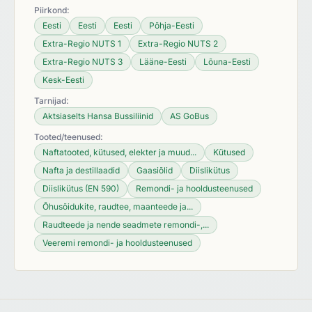
Piirkond:
Eesti
Eesti
Eesti
Põhja-Eesti
Extra-Regio NUTS 1
Extra-Regio NUTS 2
Extra-Regio NUTS 3
Lääne-Eesti
Lõuna-Eesti
Kesk-Eesti
Tarnijad:
Aktsiaselts Hansa Bussiliinid
AS GoBus
Tooted/teenused:
Naftatooted, kütused, elekter ja muud...
Kütused
Nafta ja destillaadid
Gaasiõlid
Diislikütus
Diislikütus (EN 590)
Remondi- ja hooldusteenused
Õhusõidukite, raudtee, maanteede ja...
Raudteede ja nende seadmete remondi-,...
Veeremi remondi- ja hooldusteenused