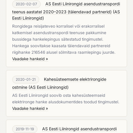
AS Eesti Liinirongid asendustranspordi
2020-02-07
teenus aastatel 2020–2023 (täiendavad partnerid)
(
AS
Eesti Liinirongid
)
Rongidega reisijateveo korralisel või erakorralisel
katkemisel asendustranspordi teenuse pakkumine
bussidega hankelepingus sätestatud tingimustel.
Hankega soovitakse kaasata täiendavaid partnereid
riigihanke 216546 alusel sõlmitava raamlepingu juurde.
Vaadake hankeid »
Kahesüsteemsete elektrirongide
2020-01-21
ostmine
(
AS Eesti Liinirongid
)
AS Eesti Liinirongid soovib osta kahesüsteemseid
elektrironge hanke alusdokumentides toodud tingimustel.
Vaadake hankeid »
AS Eesti Liinirongid asendustranspordi
2019-11-19