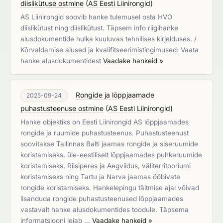
diislikütuse ostmine
(
AS Eesti Liinirongid
)
AS Liinirongid soovib hanke tulemusel osta HVO
diislikütust ning diislikütust. Täpsem info riigihanke
alusdokumentide hulka kuuluvas tehnilises kirjelduses. /
Kõrvaldamise alused ja kvalifitseerimistingimused: Vaata
hanke alusdokumentidest
Vaadake hankeid »
Rongide ja lõppjaamade
2025-09-24
puhastusteenuse ostmine
(
AS Eesti Liinirongid
)
Hanke objektiks on Eesti Liinirongid AS lõppjaamades
rongide ja ruumide puhastusteenus. Puhastusteenust
soovitakse Tallinnas Balti jaamas rongide ja siseruumide
koristamiseks, üle-eestiliselt lõppjaamades puhkeruumide
koristamiseks, Riisiperes ja Aegviidus, väliterritooriumi
koristamiseks ning Tartu ja Narva jaamas ööbivate
rongide koristamiseks. Hankelepingu täitmise ajal võivad
lisanduda rongide puhastusteenused lõppjaamades
vastavalt hanke alusdokumentides toodule. Täpsema
informatsiooni leiab …
Vaadake hankeid »