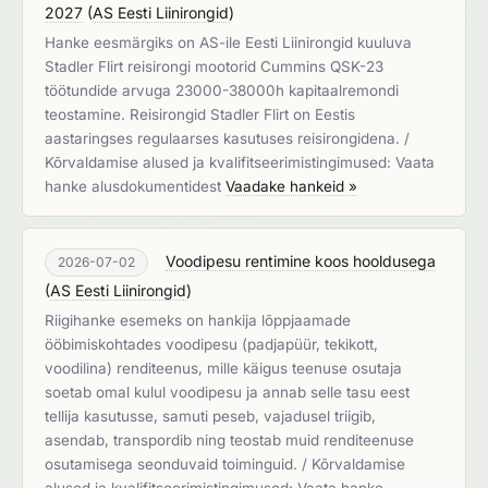
2027
(
AS Eesti Liinirongid
)
Hanke eesmärgiks on AS-ile Eesti Liinirongid kuuluva
Stadler Flirt reisirongi mootorid Cummins QSK-23
töötundide arvuga 23000-38000h kapitaalremondi
teostamine. Reisirongid Stadler Flirt on Eestis
aastaringses regulaarses kasutuses reisirongidena. /
Kõrvaldamise alused ja kvalifitseerimistingimused: Vaata
hanke alusdokumentidest
Vaadake hankeid »
Voodipesu rentimine koos hooldusega
2026-07-02
(
AS Eesti Liinirongid
)
Riigihanke esemeks on hankija lõppjaamade
ööbimiskohtades voodipesu (padjapüür, tekikott,
voodilina) renditeenus, mille käigus teenuse osutaja
soetab omal kulul voodipesu ja annab selle tasu eest
tellija kasutusse, samuti peseb, vajadusel triigib,
asendab, transpordib ning teostab muid renditeenuse
osutamisega seonduvaid toiminguid. / Kõrvaldamise