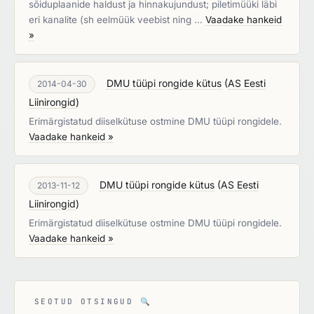
sõiduplaanide haldust ja hinnakujundust; piletimüüki läbi
eri kanalite (sh eelmüük veebist ning …
Vaadake hankeid
»
DMU tüüpi rongide kütus
(
AS Eesti
2014-04-30
Liinirongid
)
Erimärgistatud diiselkütuse ostmine DMU tüüpi rongidele.
Vaadake hankeid »
DMU tüüpi rongide kütus
(
AS Eesti
2013-11-12
Liinirongid
)
Erimärgistatud diiselkütuse ostmine DMU tüüpi rongidele.
Vaadake hankeid »
SEOTUD OTSINGUD
🔍