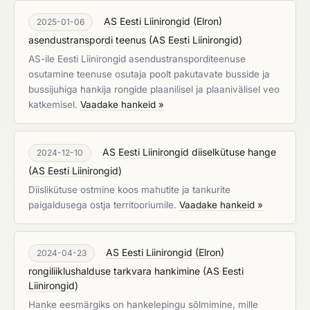
AS Eesti Liinirongid (Elron)
2025-01-06
asendustranspordi teenus
(
AS Eesti Liinirongid
)
AS-ile Eesti Liinirongid asendustransporditeenuse
osutamine teenuse osutaja poolt pakutavate busside ja
bussijuhiga hankija rongide plaanilisel ja plaanivälisel veo
katkemisel.
Vaadake hankeid »
AS Eesti Liinirongid diiselkütuse hange
2024-12-10
(
AS Eesti Liinirongid
)
Diislikütuse ostmine koos mahutite ja tankurite
paigaldusega ostja territooriumile.
Vaadake hankeid »
AS Eesti Liinirongid (Elron)
2024-04-23
rongiliiklushalduse tarkvara hankimine
(
AS Eesti
Liinirongid
)
Hanke eesmärgiks on hankelepingu sõlmimine, mille