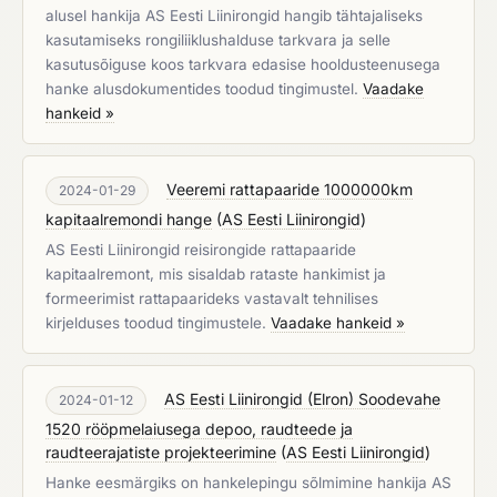
alusel hankija AS Eesti Liinirongid hangib tähtajaliseks
kasutamiseks rongiliiklushalduse tarkvara ja selle
kasutusõiguse koos tarkvara edasise hooldusteenusega
hanke alusdokumentides toodud tingimustel.
Vaadake
hankeid »
Veeremi rattapaaride 1000000km
2024-01-29
kapitaalremondi hange
(
AS Eesti Liinirongid
)
AS Eesti Liinirongid reisirongide rattapaaride
kapitaalremont, mis sisaldab rataste hankimist ja
formeerimist rattapaarideks vastavalt tehnilises
kirjelduses toodud tingimustele.
Vaadake hankeid »
AS Eesti Liinirongid (Elron) Soodevahe
2024-01-12
1520 rööpmelaiusega depoo, raudteede ja
raudteerajatiste projekteerimine
(
AS Eesti Liinirongid
)
Hanke eesmärgiks on hankelepingu sõlmimine hankija AS