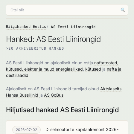
🔍
Riigihanked Eestis
AS Eesti Liinirongid
Hanked: AS Eesti Liinirongid
>20 ARHIVEERITUD HANKED
AS Eesti Liinirongid on ajalooliselt olnud ostja
naftatooted,
kütused, elekter ja muud energiaallikad
,
kütused
ja
nafta ja
destillaadid
.
Ajalooliselt on AS Eesti Liinirongid tarnijad olnud
Aktsiaselts
Hansa Bussiliinid
ja
AS GoBus
.
Hiljutised hanked AS Eesti Liinirongid
Diiselmootorite kapitaalremont 2026-
2026-07-02