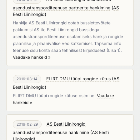
asendustransporditeenuse partnerite hankimine
(
AS
Eesti Liinirongid
)
Hankija AS Eesti Liinirongid ootab bussiettevõtete
pakkumisi AS-ile Eesti Liinirongid bussidega
asendustransporditeenuse osutamiseks hankija rongide
plaanilise ja plaanivälise veo katkemisel. Täpsema info
teenuse sisu kohta saab tehnilisest kirjeldusest (Lisa 1).
Vaadake hankeid »
FLIRT DMU tüüpi rongide kütus
(
AS
2016-03-14
Eesti Liinirongid
)
FLIRT DMU tüüpi rongide kütuse ostmine.
Vaadake
hankeid »
AS Eesti Liinirongid
2016-02-29
asendustransporditeenuse hankimine
(
AS Eesti
Liinirongid
)