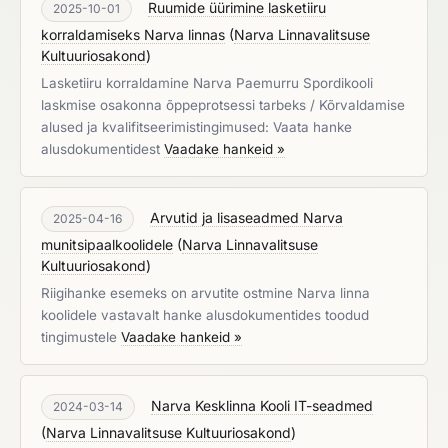
Ruumide üürimine lasketiiru
2025-10-01
korraldamiseks Narva linnas
(
Narva Linnavalitsuse
Kultuuriosakond
)
Lasketiiru korraldamine Narva Paemurru Spordikooli
laskmise osakonna õppeprotsessi tarbeks / Kõrvaldamise
alused ja kvalifitseerimistingimused: Vaata hanke
alusdokumentidest
Vaadake hankeid »
Arvutid ja lisaseadmed Narva
2025-04-16
munitsipaalkoolidele
(
Narva Linnavalitsuse
Kultuuriosakond
)
Riigihanke esemeks on arvutite ostmine Narva linna
koolidele vastavalt hanke alusdokumentides toodud
tingimustele
Vaadake hankeid »
Narva Kesklinna Kooli IT-seadmed
2024-03-14
(
Narva Linnavalitsuse Kultuuriosakond
)