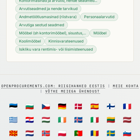
Kontorimasinad ja arvutid, nende seadmed...
Arvutiseadmed ja nende tarvikud
Andmetöötlusmasinad (riistvara)
Personaalarvutid
Arvutiga seotud seadmed
Mööbel (sh kontorimööbel), sisustus,...
Mööbel
Koolimööbel
Kinnisvarateenused
Isikliku vara rentimis- või liisimisteenused
OPENPROCUREMENTS.COM: RIIGIHANKED EESTIS
|
MEIE KOHTA
|
VÕTKE MEIEGA ÜHENDUST
🇪🇪
🇧🇬
🇨🇿
🇩🇪
🇩🇰
🇪🇸
🇫🇮
🇫🇷
🇬🇷
🇭🇷
🇭🇺
🇮🇪
🇮🇸
🇮🇹
🇱🇹
🇱🇻
🇲🇰
🇳🇱
🇳🇴
🇵🇱
🇵🇹
🇷🇴
🇸🇪
🇸🇮