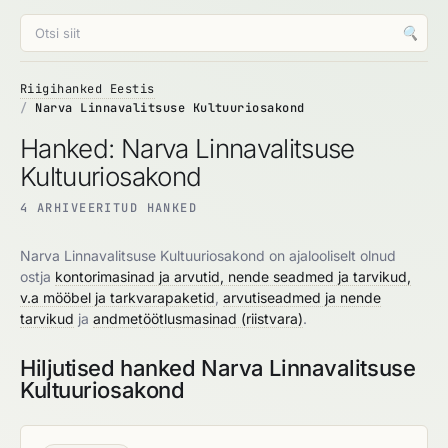
🔍
Riigihanked Eestis
Narva Linnavalitsuse Kultuuriosakond
Hanked: Narva Linnavalitsuse
Kultuuriosakond
4 ARHIVEERITUD HANKED
Narva Linnavalitsuse Kultuuriosakond on ajalooliselt olnud
ostja
kontorimasinad ja arvutid, nende seadmed ja tarvikud,
v.a mööbel ja tarkvarapaketid
,
arvutiseadmed ja nende
tarvikud
ja
andmetöötlusmasinad (riistvara)
.
Hiljutised hanked Narva Linnavalitsuse
Kultuuriosakond