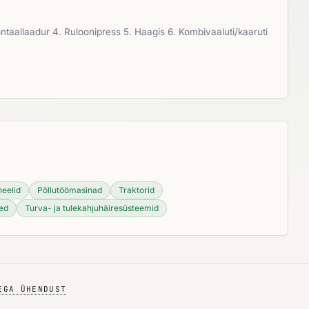
taallaadur 4. Ruloonipress 5. Haagis 6. Kombivaaluti/kaaruti
eelid
Põllutöömasinad
Traktorid
med
Turva- ja tulekahjuhäiresüsteemid
EGA ÜHENDUST