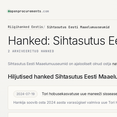
openprocurements
.com
Riigihanked Eestis
Sihtasutus Eesti Maaelumuuseumid
Hanked: Sihtasutus 
2 ARHIVEERITUD HANKED
Sihtasutus Eesti Maaelumuuseumid on ajalooliselt olnud ostja
na
Hiljutised hanked Sihtasutus Eesti Maa
Tori hobusekasvatuse uue maneeži sisseas
2024-07-19
Hankija soovib osta 2024 aasta varasügisel valmiva uue Tori