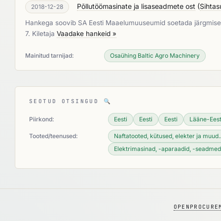
Põllutöömasinate ja lisaseadmete ost
(
Sihta
2018-12-28
Hankega soovib SA Eesti Maaelumuuseumid soetada järgmised põ
7. Kiletaja
Vaadake hankeid »
Mainitud tarnijad:
Osaühing Baltic Agro Machinery
SEOTUD OTSINGUD
🔍
Piirkond:
Eesti
Eesti
Eesti
Lääne-Eest
Tooted/teenused:
Naftatooted, kütused, elekter ja muud..
Elektrimasinad, -aparaadid, -seadmed j
OPENPROCURE