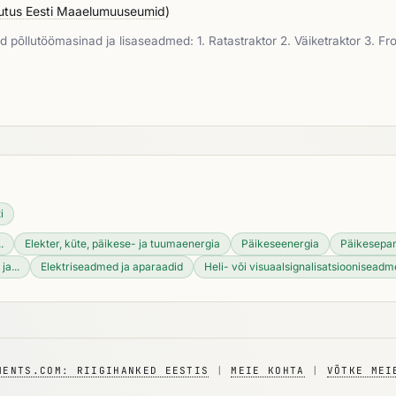
sutus Eesti Maaelumuuseumid
)
llutöömasinad ja lisaseadmed: 1. Ratastraktor 2. Väiketraktor 3. Fron
i
.
Elekter, küte, päikese- ja tuumaenergia
Päikeseenergia
Päikesepan
a...
Elektriseadmed ja aparaadid
Heli- või visuaalsignalisatsioonisead
MENTS.COM: RIIGIHANKED EESTIS
|
MEIE KOHTA
|
VÕTKE MEI