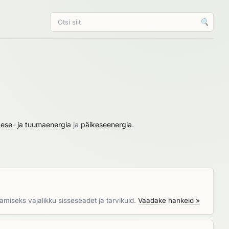
🔍
ikese- ja tuumaenergia
ja
päikeseenergia
.
iseks vajalikku sisseseadet ja tarvikuid.
Vaadake hankeid »