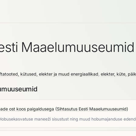
Eesti Maaelumuuseumid
ftatooted, kütused, elekter ja muud energiaallikad
,
elekter, küte, pä
elumuuseumid
eade ost koos paigaldusega
(
Sihtasutus Eesti Maaelumuuseumid
)
 Hobusekasvatuse maneeži sisustust ning muud hobumajanduse edendam