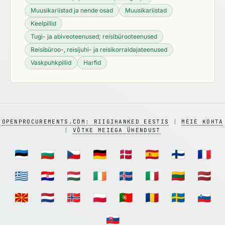
Muusikariistad ja nende osad
Muusikariistad
Keelpillid
Tugi- ja abiveoteenused; reisibürooteenused
Reisibüroo-, reisijuhi- ja reisikorraldajateenused
Vaskpuhkpillid
Harfid
OPENPROCUREMENTS.COM: RIIGIHANKED EESTIS
|
MEIE KOHTA
|
VÕTKE MEIEGA ÜHENDUST
🇪🇪
🇧🇬
🇨🇿
🇩🇪
🇩🇰
🇪🇸
🇫🇮
🇫🇷
🇬🇷
🇭🇷
🇭🇺
🇮🇪
🇮🇸
🇮🇹
🇱🇹
🇱🇻
🇲🇰
🇳🇱
🇳🇴
🇵🇱
🇵🇹
🇷🇴
🇸🇪
🇸🇮
🇸🇰