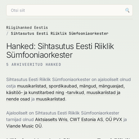
🔍
Riigihanked Eestis
Sihtasutus Eesti Riiklik Sümfooniaorkester
Hanked: Sihtasutus Eesti Riiklik
Sümfooniaorkester
5 ARHIVEERITUD HANKED
Sihtasutus Eesti Riiklik Sümfooniaorkester on ajalooliselt olnud
ostja
muusikariistad, spordikaubad, mängud, mänguasjad,
käsitöö- ja kunstitarbed ning -tarvikud
,
muusikariistad ja
nende osad
ja
muusikariistad
.
Ajalooliselt on Sihtasutus Eesti Riiklik Sümfooniaorkester
tarnijad olnud
Aktsiaselts Wris
,
CWT Estonia AS
,
OÜ PVX
ja
Viande Music OÜ
.