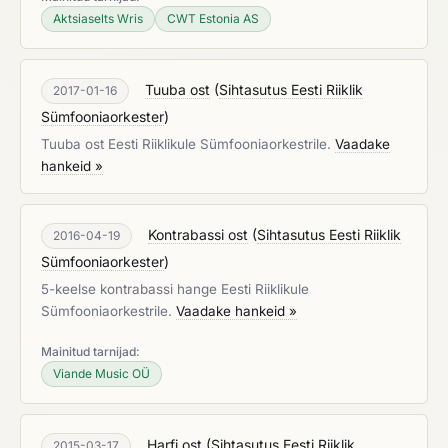
Aktsiaselts Wris
CWT Estonia AS
Tuuba ost
(
Sihtasutus Eesti Riiklik
2017-01-16
Sümfooniaorkester
)
Tuuba ost Eesti Riiklikule Sümfooniaorkestrile.
Vaadake
hankeid »
Kontrabassi ost
(
Sihtasutus Eesti Riiklik
2016-04-19
Sümfooniaorkester
)
5-keelse kontrabassi hange Eesti Riiklikule
Sümfooniaorkestrile.
Vaadake hankeid »
Mainitud tarnijad:
Viande Music OÜ
Harfi ost
(
Sihtasutus Eesti Riiklik
2015-03-17