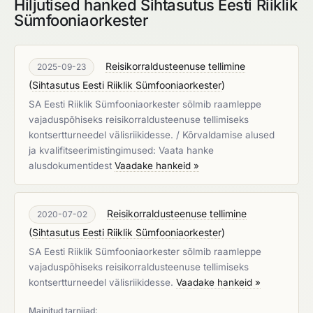
Hiljutised hanked Sihtasutus Eesti Riiklik
Sümfooniaorkester
Reisikorraldusteenuse tellimine
2025-09-23
(
Sihtasutus Eesti Riiklik Sümfooniaorkester
)
SA Eesti Riiklik Sümfooniaorkester sõlmib raamleppe
vajaduspõhiseks reisikorraldusteenuse tellimiseks
kontsertturneedel välisriikidesse. / Kõrvaldamise alused
ja kvalifitseerimistingimused: Vaata hanke
alusdokumentidest
Vaadake hankeid »
Reisikorraldusteenuse tellimine
2020-07-02
(
Sihtasutus Eesti Riiklik Sümfooniaorkester
)
SA Eesti Riiklik Sümfooniaorkester sõlmib raamleppe
vajaduspõhiseks reisikorraldusteenuse tellimiseks
kontsertturneedel välisriikidesse.
Vaadake hankeid »
Mainitud tarnijad: