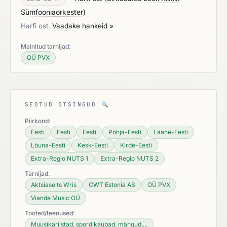
Sümfooniaorkester
)
Harfi ost.
Vaadake hankeid »
Mainitud tarnijad:
OÜ PVX
SEOTUD OTSINGUD
🔍
Piirkond:
Eesti
Eesti
Eesti
Põhja-Eesti
Lääne-Eesti
Lõuna-Eesti
Kesk-Eesti
Kirde-Eesti
Extra-Regio NUTS 1
Extra-Regio NUTS 2
Tarnijad:
Aktsiaselts Wris
CWT Estonia AS
OÜ PVX
Viande Music OÜ
Tooted/teenused:
Muusikariistad, spordikaubad, mängud,...