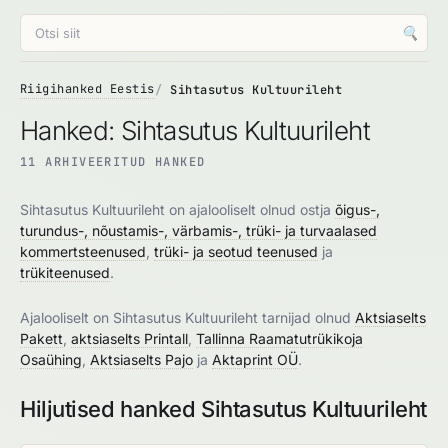
🔍
Riigihanked Eestis
Sihtasutus Kultuurileht
Hanked: Sihtasutus Kultuurileht
11 ARHIVEERITUD HANKED
Sihtasutus Kultuurileht on ajalooliselt olnud ostja
õigus-,
turundus-, nõustamis-, värbamis-, trüki- ja turvaalased
kommertsteenused
,
trüki- ja seotud teenused
ja
trükiteenused
.
Ajalooliselt on Sihtasutus Kultuurileht tarnijad olnud
Aktsiaselts
Pakett
,
aktsiaselts Printall
,
Tallinna Raamatutrükikoja
Osaühing
,
Aktsiaselts Pajo
ja
Aktaprint OÜ
.
Hiljutised hanked Sihtasutus Kultuurileht