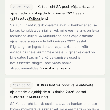
Kultuurileht SA poolt välja antavate
2026-05-20
ajalehtede ja ajakirjade trükkimine 2027. aastal
(
Sihtasutus Kultuurileht
)
SA Kultuurileht kutsub osalema avatud hankemenetluse
korras korraldataval riigihankel, mille eesmärgiks on leida
teenusepakkujad SA Kultuurilehe poolt välja antavate
ajalehtede ja ajakirjade trükkimiseks 2027. aastal.
Riigihange on jagatud osadeks ja pakkumuse võib
esitada nii ühele kui mitmele osale. Riigihanke osad on
kirjeldatud lisas nr 1. / Kõrvaldamise alused ja
kvalifitseerimistingimused: Vaata hanke
alusdokumentidest
Vaadake hankeid »
Kultuurileht SA poolt välja antavate
2025-05-26
ajalehtede ja ajakirjade trükkimine 2026. aastal
(
Sihtasutus Kultuurileht
)
SA Kultuurileht kutsub osalema avatud hankemenetluse
korras korraldataval riigihankel, mille eesmärgiks on leida