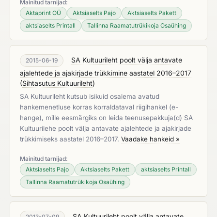
Mainitud tarnijad:
Aktaprint OÜ
Aktsiaselts Pajo
Aktsiaselts Pakett
aktsiaselts Printall
Tallinna Raamatutrükikoja Osaühing
SA Kultuurileht poolt välja antavate
2015-06-19
ajalehtede ja ajakirjade trükkimine aastatel 2016–2017
(
Sihtasutus Kultuurileht
)
SA Kultuurileht kutsub isikuid osalema avatud
hankemenetluse korras korraldataval riigihankel (e-
hange), mille eesmärgiks on leida teenusepakkuja(d) SA
Kultuurilehe poolt välja antavate ajalehtede ja ajakirjade
trükkimiseks aastatel 2016–2017.
Vaadake hankeid »
Mainitud tarnijad:
Aktsiaselts Pajo
Aktsiaselts Pakett
aktsiaselts Printall
Tallinna Raamatutrükikoja Osaühing
SA Kultuurileht poolt välja antavate
2013-07-09