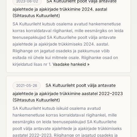
SA Kultuurileht poolt välja antavate
2023-06-02
ajalehtede ja ajakirjade trükkimine 2024. aastal
(
Sihtasutus Kultuurileht
)
SA Kultuurileht kutsub osalema avatud hankemenetluse
korras korraldataval riigihankel, mille eesmärgiks on leida
teenusepakkujad SA Kultuurilehe poolt välja antavate
ajalehtede ja ajakirjade trükkimiseks 2024. aastal.
Riigihange on jagatud osadeks ja pakkumuse võib
esitada nii ühele kui mitmele osale. Riigihanke osad on
kirjeldatud lisas nr 1.
Vaadake hankeid »
SA Kultuurileht poolt välja antavate
2021-05-26
ajalehtede ja ajakirjade trükkimine aastatel 2022–2023
(
Sihtasutus Kultuurileht
)
SA Kultuurileht kutsub isikuid osalema avatud
hankemenetluse korras korraldataval riigihankel, mille
eesmärgiks on leida teenusepakkujad SA Kultuurilehe
poolt välja antavate ajalehtede ja ajakirjade trükkimiseks
aastatel 2022–2023. Riigihange on jagatud osadeks ja