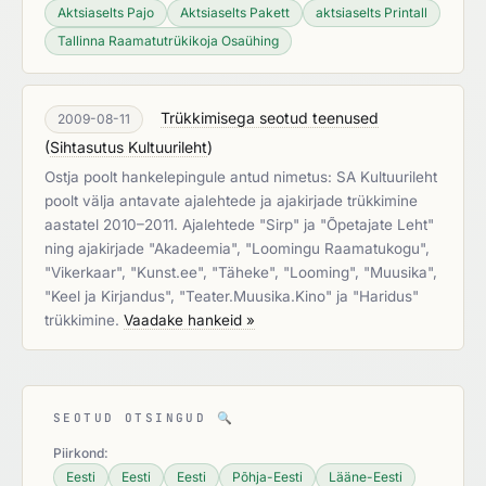
Aktsiaselts Pajo
Aktsiaselts Pakett
aktsiaselts Printall
Tallinna Raamatutrükikoja Osaühing
Trükkimisega seotud teenused
2009-08-11
(
Sihtasutus Kultuurileht
)
Ostja poolt hankelepingule antud nimetus: SA Kultuurileht
poolt välja antavate ajalehtede ja ajakirjade trükkimine
aastatel 2010–2011. Ajalehtede "Sirp" ja "Õpetajate Leht"
ning ajakirjade "Akadeemia", "Loomingu Raamatukogu",
"Vikerkaar", "Kunst.ee", "Täheke", "Looming", "Muusika",
"Keel ja Kirjandus", "Teater.Muusika.Kino" ja "Haridus"
trükkimine.
Vaadake hankeid »
SEOTUD OTSINGUD
🔍
Piirkond:
Eesti
Eesti
Eesti
Põhja-Eesti
Lääne-Eesti