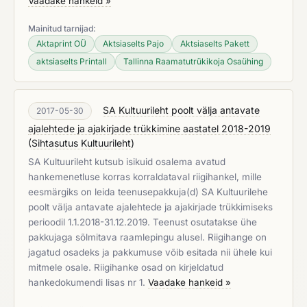
Vaadake hankeid »
Mainitud tarnijad:
Aktaprint OÜ
Aktsiaselts Pajo
Aktsiaselts Pakett
aktsiaselts Printall
Tallinna Raamatutrükikoja Osaühing
SA Kultuurileht poolt välja antavate
2017-05-30
ajalehtede ja ajakirjade trükkimine aastatel 2018-2019
(
Sihtasutus Kultuurileht
)
SA Kultuurileht kutsub isikuid osalema avatud
hankemenetluse korras korraldataval riigihankel, mille
eesmärgiks on leida teenusepakkuja(d) SA Kultuurilehe
poolt välja antavate ajalehtede ja ajakirjade trükkimiseks
perioodil 1.1.2018-31.12.2019. Teenust osutatakse ühe
pakkujaga sõlmitava raamlepingu alusel. Riigihange on
jagatud osadeks ja pakkumuse võib esitada nii ühele kui
mitmele osale. Riigihanke osad on kirjeldatud
hankedokumendi lisas nr 1.
Vaadake hankeid »