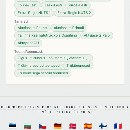
Lõuna-Eesti
Kesk-Eesti
Kirde-Eesti
Extra-Regio NUTS 1
Extra-Regio NUTS 2
Tarnijad:
Aktsiaselts Pakett
aktsiaselts Printall
Tallinna Raamatutrükikoja Osaühing
Aktsiaselts Pajo
Aktaprint OÜ
Tooted/teenused:
Õigus-, turundus-, nõustamis-, värbamis-,...
Trüki- ja seotud teenused
Trükiteenused
Trükkimisega seotud teenused
OPENPROCUREMENTS.COM: RIIGIHANKED EESTIS
|
MEIE KOHTA
|
VÕTKE MEIEGA ÜHENDUST
🇪🇪
🇧🇬
🇨🇿
🇩🇪
🇩🇰
🇪🇸
🇫🇮
🇫🇷