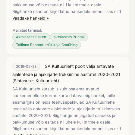
pakkumuse võib esitada nii 1 kui mitmele osale.
Riigihanke osad on kirjeldatud hankedokumendi lisas nr 1
Vaadake hankeid »
Mainitud tarnijad:
Aktsiaselts Pakett
aktsiaselts Printall
Tallinna Raamatutrükikoja Osaühing
SA Kultuurileht poolt välja antavate
2019-05-28
ajalehtede ja ajakirjade trükkimine aastatel 2020–2021
(
Sihtasutus Kultuurileht
)
SA Kultuurileht kutsub isikuid osalema avatud
hankemenetluse korras korraldataval riigihankel, mille
eesmärgiks on leida teenusepakkujad SA Kultuurilehe
poolt välja antavate ajalehtede ja ajakirjade trükkimiseks
aastatel 2020–2021. Riigihange on jagatud osadeks ja
pakkumuse võib esitada nii ühele kui mitmele osale.
Riigihanke osad on kirjeldatud hankedokumendi lisas nr 1