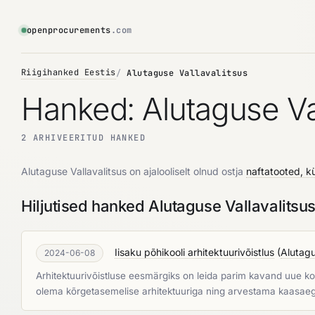
openprocurements
.com
Riigihanked Eestis
Alutaguse Vallavalitsus
Hanked: Alutaguse Val
2 ARHIVEERITUD HANKED
Alutaguse Vallavalitsus on ajalooliselt olnud ostja
naftatooted, k
Hiljutised hanked Alutaguse Vallavalitsu
Iisaku põhikooli arhitektuurivõistlus
(
Alutagu
2024-06-08
Arhitektuurivõistluse eesmärgiks on leida parim kavand uue k
olema kõrgetasemelise arhitektuuriga ning arvestama kaasae