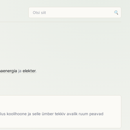
🔍
umaenergia
ja
elekter
.
Uus koolihoone ja selle ümber tekkiv avalik ruum peavad