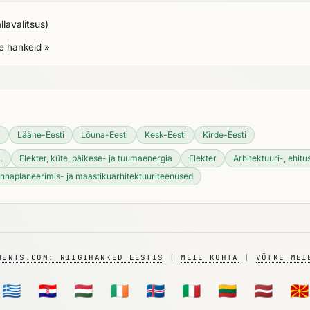
lavalitsus
)
e hankeid »
i
Lääne-Eesti
Lõuna-Eesti
Kesk-Eesti
Kirde-Eesti
.
Elekter, küte, päikese- ja tuumaenergia
Elekter
Arhitektuuri-, ehitus
innaplaneerimis- ja maastikuarhitektuuriteenused
MENTS.COM: RIIGIHANKED EESTIS
|
MEIE KOHTA
|
VÕTKE MEI
🇬🇷
🇭🇷
🇭🇺
🇮🇪
🇮🇸
🇮🇹
🇱🇹
🇱🇻
🇲🇰