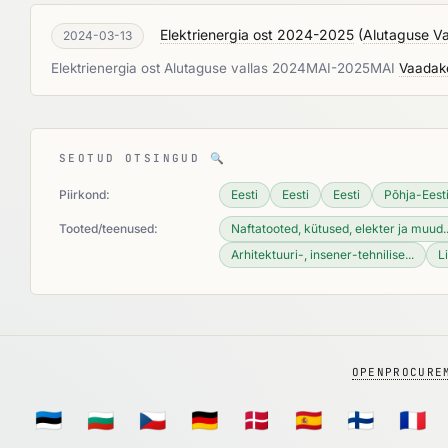
Elektrienergia ost 2024-2025
(
Alutaguse Val
2024-03-13
Elektrienergia ost Alutaguse vallas 2024MAI-2025MAI
Vaadak
SEOTUD OTSINGUD
🔍
Piirkond:
Eesti
Eesti
Eesti
Põhja-Eest
Tooted/teenused:
Naftatooted, kütused, elekter ja muud..
Arhitektuuri-, insener-tehnilise...
L
OPENPROCURE
🇪🇪
🇧🇬
🇨🇿
🇩🇪
🇩🇰
🇪🇸
🇫🇮
🇫🇷