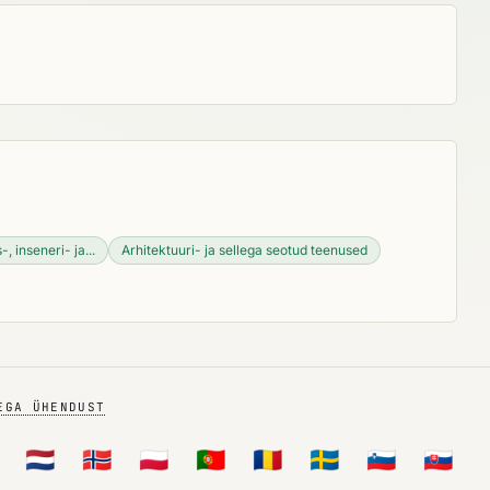
-, inseneri- ja...
Arhitektuuri- ja sellega seotud teenused
EGA ÜHENDUST
🇳🇱
🇳🇴
🇵🇱
🇵🇹
🇷🇴
🇸🇪
🇸🇮
🇸🇰