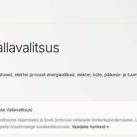
lavalitsus
ütused, elekter ja muud energiaallikad
,
elekter, küte, päikese- ja tu
s
se Vallavalitsus
)
oolihoone rajamiseks ja kooli ümbruse välialade ümberkujundamiseks. 
gsete nõudmistega koolikeskkonnale.
Vaadake hankeid »