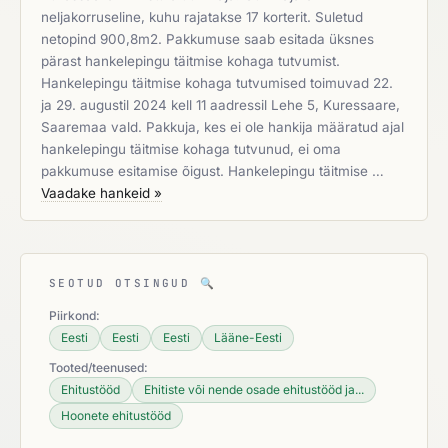
neljakorruseline, kuhu rajatakse 17 korterit. Suletud
netopind 900,8m2. Pakkumuse saab esitada üksnes
pärast hankelepingu täitmise kohaga tutvumist.
Hankelepingu täitmise kohaga tutvumised toimuvad 22.
ja 29. augustil 2024 kell 11 aadressil Lehe 5, Kuressaare,
Saaremaa vald. Pakkuja, kes ei ole hankija määratud ajal
hankelepingu täitmise kohaga tutvunud, ei oma
pakkumuse esitamise õigust. Hankelepingu täitmise …
Vaadake hankeid »
SEOTUD OTSINGUD
🔍
Piirkond:
Eesti
Eesti
Eesti
Lääne-Eesti
Tooted/teenused:
Ehitustööd
Ehitiste või nende osade ehitustööd ja...
Hoonete ehitustööd