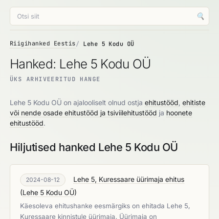
🔍
Riigihanked Eestis
Lehe 5 Kodu OÜ
Hanked: Lehe 5 Kodu OÜ
ÜKS ARHIVEERITUD HANGE
Lehe 5 Kodu OÜ on ajalooliselt olnud ostja
ehitustööd
,
ehitiste
või nende osade ehitustööd ja tsiviilehitustööd
ja
hoonete
ehitustööd
.
Hiljutised hanked Lehe 5 Kodu OÜ
Lehe 5, Kuressaare üürimaja ehitus
2024-08-12
(
Lehe 5 Kodu OÜ
)
Käesoleva ehitushanke eesmärgiks on ehitada Lehe 5,
Kuressaare kinnistule üürimaja. Üürimaja on