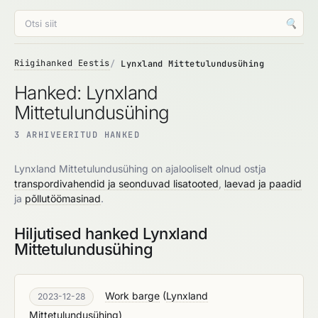
🔍
Riigihanked Eestis
Lynxland Mittetulundusühing
Hanked: Lynxland
Mittetulundusühing
3 ARHIVEERITUD HANKED
Lynxland Mittetulundusühing on ajalooliselt olnud ostja
transpordivahendid ja seonduvad lisatooted
,
laevad ja paadid
ja
põllutöömasinad
.
Hiljutised hanked Lynxland
Mittetulundusühing
Work barge
(
Lynxland
2023-12-28
Mittetulundusühing
)