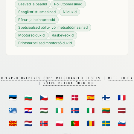
Laevad ja paadid
Põllutöömasinad
Saagikoristusmasinad
Niidukid
Põhu- ja heinapressid
Spetsiaalsed põllu- või metsatöömasinad
Mootorsõidukid
Raskeveokid
Eriotstarbelised mootorsõidukid
OPENPROCUREMENTS.COM: RIIGIHANKED EESTIS
|
MEIE KOHTA
|
VÕTKE MEIEGA ÜHENDUST
🇪🇪
🇧🇬
🇨🇿
🇩🇪
🇩🇰
🇪🇸
🇫🇮
🇫🇷
🇬🇷
🇭🇷
🇭🇺
🇮🇪
🇮🇸
🇮🇹
🇱🇹
🇱🇻
🇲🇰
🇳🇱
🇳🇴
🇵🇱
🇵🇹
🇷🇴
🇸🇪
🇸🇮