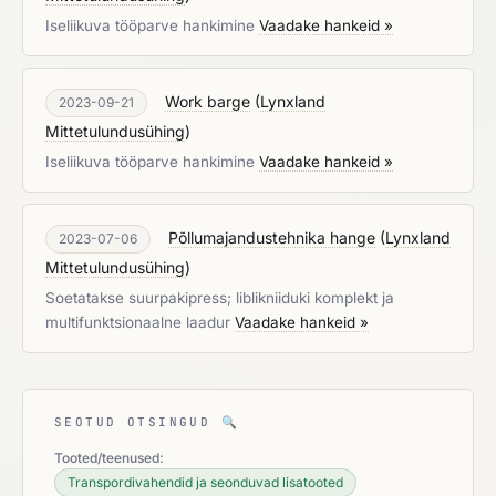
Iseliikuva tööparve hankimine
Vaadake hankeid »
Work barge
(
Lynxland
2023-09-21
Mittetulundusühing
)
Iseliikuva tööparve hankimine
Vaadake hankeid »
Põllumajandustehnika hange
(
Lynxland
2023-07-06
Mittetulundusühing
)
Soetatakse suurpakipress; liblikniiduki komplekt ja
multifunktsionaalne laadur
Vaadake hankeid »
SEOTUD OTSINGUD
🔍
Tooted/teenused:
Transpordivahendid ja seonduvad lisatooted