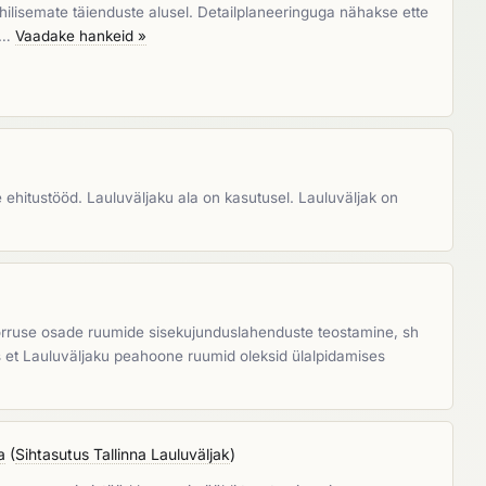
 hilisemate täienduste alusel. Detailplaneeringuga nähakse ette
, …
Vaadake hankeid »
 ehitustööd. Lauluväljaku ala on kasutusel. Lauluväljak on
I korruse osade ruumide sisekujunduslahenduste teostamine, sh
s et Lauluväljaku peahoone ruumid oleksid ülalpidamises
a
(
Sihtasutus Tallinna Lauluväljak
)