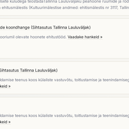
aalsete kuludega teostadaTallinna Lauluväljaku peahoone ruumide ja rõ
hitusmälestis (Kultuurimälestise andmed: ehitismälestis nr 3117, Talli
ööde koondhange
(
Sihtasutus Tallinna Lauluväljak
)
ooriumil olevate hoonete ehitustööd.
Vaadake hankeid »
Sihtasutus Tallinna Lauluväljak
)
damise teenus koos külaliste vastuvõtu, toitlustamise ja teenindamiseg
keid »
damise teenus koos külaliste vastuvõtu, toitlustamise ja teenindamiseg
keid »