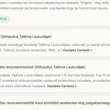
aku ruumilise tervikvisiooni ideekonkursi võidutöö “Kiigele” ning selle
funktsionaalsuse parandamiseks uue teedevõrgu ja hoonestuse kaudu
HITUS
(
Sihtasutus Tallinna Lauluväljak
)
lsete kuludega teostada Tallinna Lauluväljaku väravate ja osade piirete
7, Tallinna laululava ansambel, 1960. a.)
Vaadake hankeid »
ide renoveerimistööd
(
Sihtasutus Tallinna Lauluväljak
)
stada Tallinna Lauluväljaku peahoone I-III korruse trepikoja, II ja II
 nimetatud ehitusprojektile vastavalt kehtestatud nõuetele, arvestade
lud oleks võimalikult madalad.
Vaadake hankeid »
rõdu renoveerimistööd koos erimööbli teostamise ning paigaldamiseg