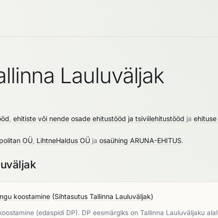
llinna Lauluväljak
ööd
,
ehitiste või nende osade ehitustööd ja tsiviilehitustööd
ja
ehituse
politan OÜ
,
LihtneHaldus OÜ
ja
osaühing ARUNA-EHITUS
.
luväljak
eringu koostamine
(
Sihtasutus Tallinna Lauluväljak
)
koostamine (edaspidi DP). DP eesmärgiks on Tallinna Lauluväljaku alal 