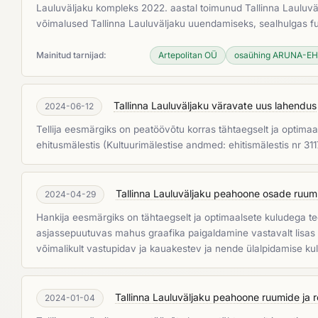
Lauluväljaku kompleks 2022. aastal toimunud Tallinna Lauluvälj
võimalused Tallinna Lauluväljaku uuendamiseks, sealhulgas 
Mainitud tarnijad:
Artepolitan OÜ
osaühing ARUNA-E
Tallinna Lauluväljaku väravate uus lahendus
2024-06-12
Tellija eesmärgiks on peatöövõtu korras tähtaegselt ja optimaa
ehitusmälestis (Kultuurimälestise andmed: ehitismälestis nr 311
Tallinna Lauluväljaku peahoone osade ruum
2024-04-29
Hankija eesmärgiks on tähtaegselt ja optimaalsete kuludega teo
asjassepuutuvas mahus graafika paigaldamine vastavalt lisas 1
võimalikult vastupidav ja kauakestev ja nende ülalpidamise ku
Tallinna Lauluväljaku peahoone ruumide ja 
2024-01-04