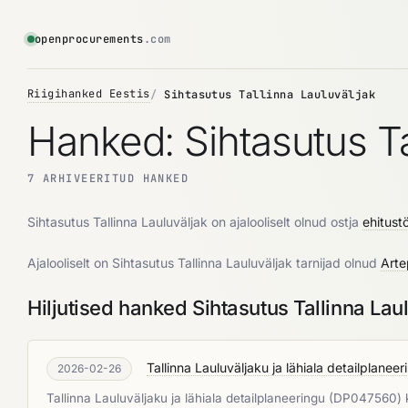
openprocurements
.com
Riigihanked Eestis
Sihtasutus Tallinna Lauluväljak
Hanked: Sihtasutus Ta
7 ARHIVEERITUD HANKED
Sihtasutus Tallinna Lauluväljak on ajalooliselt olnud ostja
ehitust
Ajalooliselt on Sihtasutus Tallinna Lauluväljak tarnijad olnud
Arte
Hiljutised hanked Sihtasutus Tallinna Lau
Tallinna Lauluväljaku ja lähiala detailplane
2026-02-26
Tallinna Lauluväljaku ja lähiala detailplaneeringu (DP047560) 