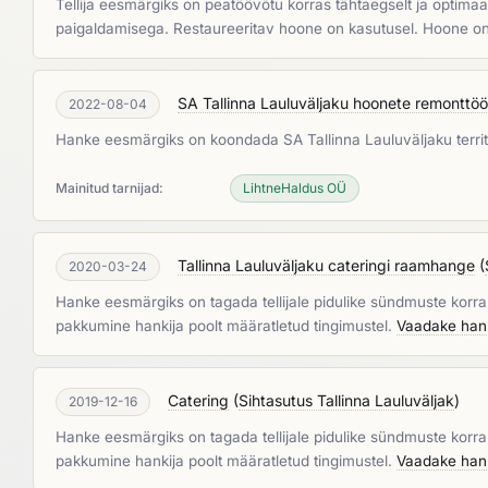
Tellija eesmärgiks on peatöövõtu korras tähtaegselt ja optim
paigaldamisega. Restaureeritav hoone on kasutusel. Hoone on e
SA Tallinna Lauluväljaku hoonete remontt
2022-08-04
Hanke eesmärgiks on koondada SA Tallinna Lauluväljaku territ
Mainitud tarnijad:
LihtneHaldus OÜ
Tallinna Lauluväljaku cateringi raamhange
(
2020-03-24
Hanke eesmärgiks on tagada tellijale pidulike sündmuste korral
pakkumine hankija poolt määratletud tingimustel.
Vaadake han
Catering
(
Sihtasutus Tallinna Lauluväljak
)
2019-12-16
Hanke eesmärgiks on tagada tellijale pidulike sündmuste korral
pakkumine hankija poolt määratletud tingimustel.
Vaadake han