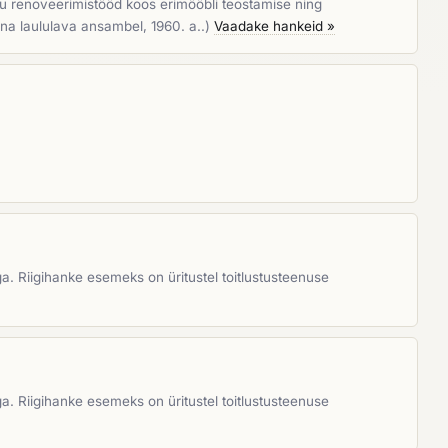
du renoveerimistööd koos erimööbli teostamise ning
nna laululava ansambel, 1960. a..)
Vaadake hankeid »
a. Riigihanke esemeks on üritustel toitlustusteenuse
a. Riigihanke esemeks on üritustel toitlustusteenuse