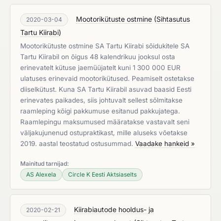
Mootorikütuste ostmine
(
Sihtasutus
2020-03-04
Tartu Kiirabi
)
Mootorikütuste ostmine SA Tartu Kiirabi sõidukitele SA
Tartu Kiirabil on õigus 48 kalendrikuu jooksul osta
erinevatelt kütuse jaemüüjatelt kuni 1 300 000 EUR
ulatuses erinevaid mootorikütused. Peamiselt ostetakse
diiselkütust. Kuna SA Tartu Kiirabil asuvad baasid Eesti
erinevates paikades, siis johtuvalt sellest sõlmitakse
raamleping kõigi pakkumuse esitanud pakkujatega.
Raamlepingu maksumused määratakse vastavalt seni
väljakujunenud ostupraktikast, mille aluseks võetakse
2019. aastal teostatud ostusummad.
Vaadake hankeid »
Mainitud tarnijad:
AS Alexela
Circle K Eesti Aktsiaselts
Kiirabiautode hooldus- ja
2020-02-21