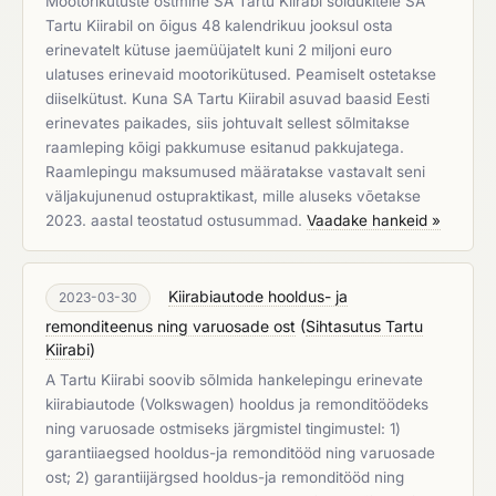
Mootorikütuste ostmine SA Tartu Kiirabi sõidukitele SA
Tartu Kiirabil on õigus 48 kalendrikuu jooksul osta
erinevatelt kütuse jaemüüjatelt kuni 2 miljoni euro
ulatuses erinevaid mootorikütused. Peamiselt ostetakse
diiselkütust. Kuna SA Tartu Kiirabil asuvad baasid Eesti
erinevates paikades, siis johtuvalt sellest sõlmitakse
raamleping kõigi pakkumuse esitanud pakkujatega.
Raamlepingu maksumused määratakse vastavalt seni
väljakujunenud ostupraktikast, mille aluseks võetakse
2023. aastal teostatud ostusummad.
Vaadake hankeid »
Kiirabiautode hooldus- ja
2023-03-30
remonditeenus ning varuosade ost
(
Sihtasutus Tartu
Kiirabi
)
A Tartu Kiirabi soovib sõlmida hankelepingu erinevate
kiirabiautode (Volkswagen) hooldus ja remonditöödeks
ning varuosade ostmiseks järgmistel tingimustel: 1)
garantiiaegsed hooldus-ja remonditööd ning varuosade
ost; 2) garantiijärgsed hooldus-ja remonditööd ning