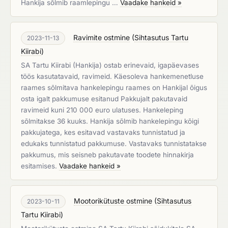
Hankija sõlmib raamlepingu …
Vaadake hankeid »
Ravimite ostmine
(
Sihtasutus Tartu
2023-11-13
Kiirabi
)
SA Tartu Kiirabi (Hankija) ostab erinevaid, igapäevases
töös kasutatavaid, ravimeid. Käesoleva hankemenetluse
raames sõlmitava hankelepingu raames on Hankijal õigus
osta igalt pakkumuse esitanud Pakkujalt pakutavaid
ravimeid kuni 210 000 euro ulatuses. Hankeleping
sõlmitakse 36 kuuks. Hankija sõlmib hankelepingu kõigi
pakkujatega, kes esitavad vastavaks tunnistatud ja
edukaks tunnistatud pakkumuse. Vastavaks tunnistatakse
pakkumus, mis seisneb pakutavate toodete hinnakirja
esitamises.
Vaadake hankeid »
Mootorikütuste ostmine
(
Sihtasutus
2023-10-11
Tartu Kiirabi
)