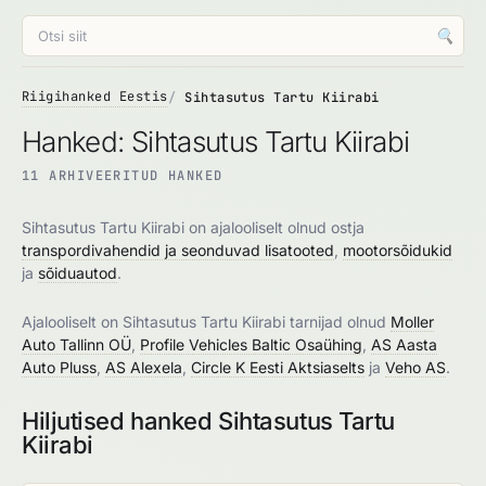
🔍
Riigihanked Eestis
Sihtasutus Tartu Kiirabi
Hanked: Sihtasutus Tartu Kiirabi
11 ARHIVEERITUD HANKED
Sihtasutus Tartu Kiirabi on ajalooliselt olnud ostja
transpordivahendid ja seonduvad lisatooted
,
mootorsõidukid
ja
sõiduautod
.
Ajalooliselt on Sihtasutus Tartu Kiirabi tarnijad olnud
Moller
Auto Tallinn OÜ
,
Profile Vehicles Baltic Osaühing
,
AS Aasta
Auto Pluss
,
AS Alexela
,
Circle K Eesti Aktsiaselts
ja
Veho AS
.
Hiljutised hanked Sihtasutus Tartu
Kiirabi