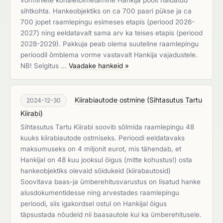
vormiriiete kohaletoimetamine Hankija poolt näidatud
sihtkohta. Hankeobjektiks on ca 700 paari pükse ja ca
700 jopet raamlepingu esimeses etapis (periood 2026-
2027) ning eeldatavalt sama arv ka teises etapis (periood
2028-2029). Pakkuja peab olema suuteline raamlepingu
perioodil õmblema vorme vastavalt Hankija vajadustele.
NB! Selgitus …
Vaadake hankeid »
Kiirabiautode ostmine
(
Sihtasutus Tartu
2024-12-30
Kiirabi
)
Sihtasutus Tartu Kiirabi soovib sõlmida raamlepingu 48
kuuks kiirabiautode ostmiseks. Perioodi eeldatavaks
maksumuseks on 4 miljonit eurot, mis tähendab, et
Hankijal on 48 kuu jooksul õigus (mitte kohustus!) osta
hankeobjektiks olevaid sõidukeid (kiirabautosid)
Soovitava baas-ja ümberehitusvarustus on lisatud hanke
alusdokumentidesse ning arvestades raamlepingu
perioodi, siis igakordsel ostul on Hankijal õigus
täpsustada nõudeid nii baasautole kui ka ümberehitusele.