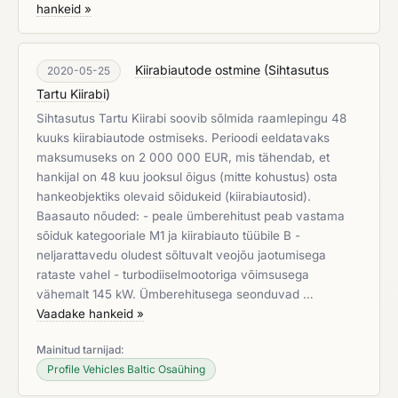
hankeid »
Kiirabiautode ostmine
(
Sihtasutus
2020-05-25
Tartu Kiirabi
)
Sihtasutus Tartu Kiirabi soovib sõlmida raamlepingu 48
kuuks kiirabiautode ostmiseks. Perioodi eeldatavaks
maksumuseks on 2 000 000 EUR, mis tähendab, et
hankijal on 48 kuu jooksul õigus (mitte kohustus) osta
hankeobjektiks olevaid sõidukeid (kiirabiautosid).
Baasauto nõuded: - peale ümberehitust peab vastama
sõiduk kategooriale M1 ja kiirabiauto tüübile B -
neljarattavedu oludest sõltuvalt veojõu jaotumisega
rataste vahel - turbodiiselmootoriga võimsusega
vähemalt 145 kW. Ümberehitusega seonduvad …
Vaadake hankeid »
Mainitud tarnijad:
Profile Vehicles Baltic Osaühing