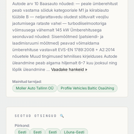
Autode arv 10 Baasauto nõuded: — peale ümberehitust
peab vastama sõiduk kategooriale M1 ja kiirabiauto
tüübile B — neljarattavedu oludest sõltuvalt veojõu
jaotumisega rataste vahel — turbodiiselmootoriga
võimsusega vähemalt 145 kW Ümberehitusega
seonduvad nõuded: Sisemõõtmed (patsiendi- ja
laadimisruumi mõõtmed) peavad võimaldama
ümberehituse vastavalt EVS-EN 1789:2008 + A2:2014
nõuetele Muud tingimused tehnilises kirjelduses Autode
üleandmine peab algama hiljemalt 6–7 kuu jooksul ning
lõplik üleandmine …
Vaadake hankeid »
Mainitud tarnijad:
Moller Auto Tallinn OÜ
Profile Vehicles Baltic Osaühing
SEOTUD OTSINGUD
🔍
Piirkond:
Eesti
Eesti
Eesti
Lõuna-Eesti