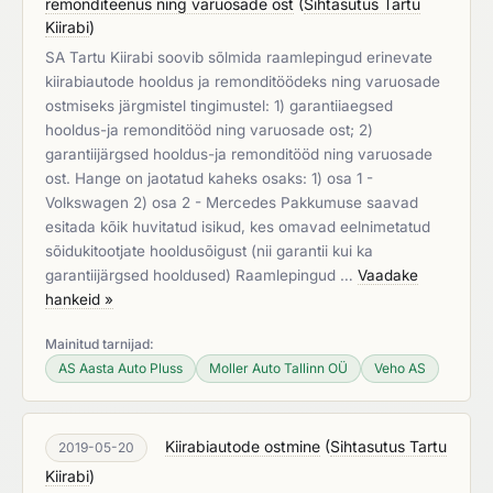
remonditeenus ning varuosade ost
(
Sihtasutus Tartu
Kiirabi
)
SA Tartu Kiirabi soovib sõlmida raamlepingud erinevate
kiirabiautode hooldus ja remonditöödeks ning varuosade
ostmiseks järgmistel tingimustel: 1) garantiiaegsed
hooldus-ja remonditööd ning varuosade ost; 2)
garantiijärgsed hooldus-ja remonditööd ning varuosade
ost. Hange on jaotatud kaheks osaks: 1) osa 1 -
Volkswagen 2) osa 2 - Mercedes Pakkumuse saavad
esitada kõik huvitatud isikud, kes omavad eelnimetatud
sõidukitootjate hooldusõigust (nii garantii kui ka
garantiijärgsed hooldused) Raamlepingud …
Vaadake
hankeid »
Mainitud tarnijad:
AS Aasta Auto Pluss
Moller Auto Tallinn OÜ
Veho AS
Kiirabiautode ostmine
(
Sihtasutus Tartu
2019-05-20
Kiirabi
)