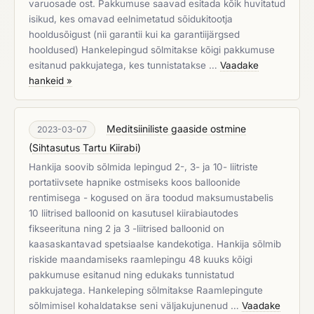
varuosade ost. Pakkumuse saavad esitada kõik huvitatud
isikud, kes omavad eelnimetatud sõidukitootja
hooldusõigust (nii garantii kui ka garantiijärgsed
hooldused) Hankelepingud sõlmitakse kõigi pakkumuse
esitanud pakkujatega, kes tunnistatakse …
Vaadake
hankeid »
Meditsiiniliste gaaside ostmine
2023-03-07
(
Sihtasutus Tartu Kiirabi
)
Hankija soovib sõlmida lepingud 2-, 3- ja 10- liitriste
portatiivsete hapnike ostmiseks koos balloonide
rentimisega - kogused on ära toodud maksumustabelis
10 liitrised balloonid on kasutusel kiirabiautodes
fikseerituna ning 2 ja 3 -liitrised balloonid on
kaasaskantavad spetsiaalse kandekotiga. Hankija sõlmib
riskide maandamiseks raamlepingu 48 kuuks kõigi
pakkumuse esitanud ning edukaks tunnistatud
pakkujatega. Hankeleping sõlmitakse Raamlepingute
sõlmimisel kohaldatakse seni väljakujunenud …
Vaadake