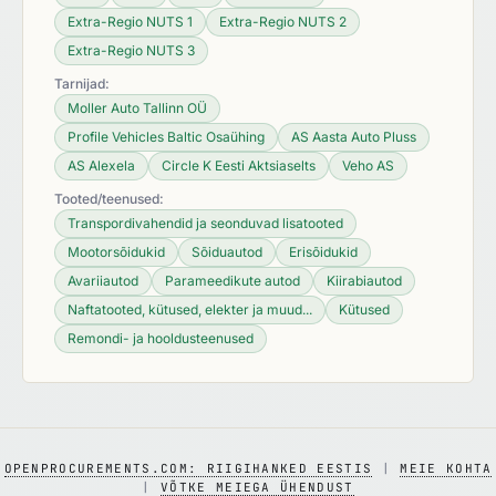
Extra-Regio NUTS 1
Extra-Regio NUTS 2
Extra-Regio NUTS 3
Tarnijad:
Moller Auto Tallinn OÜ
Profile Vehicles Baltic Osaühing
AS Aasta Auto Pluss
AS Alexela
Circle K Eesti Aktsiaselts
Veho AS
Tooted/teenused:
Transpordivahendid ja seonduvad lisatooted
Mootorsõidukid
Sõiduautod
Erisõidukid
Avariiautod
Parameedikute autod
Kiirabiautod
Naftatooted, kütused, elekter ja muud...
Kütused
Remondi- ja hooldusteenused
OPENPROCUREMENTS.COM: RIIGIHANKED EESTIS
|
MEIE KOHTA
|
VÕTKE MEIEGA ÜHENDUST