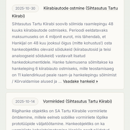
Kiirabiautode ostmine
(
Sihtasutus Tartu
2025-10-30
Kiirabi
)
Sihtasutus Tartu Kiirabi soovib sõlmida raamlepingu 48
kuuks kiirabiautode ostmiseks. Perioodi eeldatavaks
maksumuseks on 4 miljonit eurot, mis tähendab, et
Hankijal on 48 kuu jooksul õigus (mitte kohustus!) osta
hankeobjektiks olevaid sõidukeid (kiirabautosid ja teisi
analoogseid sõidukeid) vastavalt lisatud
hankedokumentidele. Hanke tulemusena sõlmitakse ka
hankeleping 6 kiirabiauto ostmiseks, mille teostamisaeg
on 11 kalendirkuud peale raam-ja hankelepingu sõlmimist
/ Kõrvaldamise alused ja …
Vaadake hankeid »
Vormiriided
(
Sihtasutus Tartu Kiirabi
)
2025-10-14
Riigihanke objektiks on SA Tartu Kiirabile vormiriiete
õmblemine, millele eelneb sobilike vormiriiete lõplike
prototüüpide väljatöötamine. Hankeobjektiks on ka