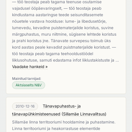
— töö teostaja peab tagama teenuse osutamise
vajadusel ööpäevaringselt, — töö teostaja peab
kindlustama aastaringse teede seisunditasemete
nõuetele vastava hoolduse: lume- ja libedusetõrje,
lumevedu, kevadine puistematerjalide koristus, suvine
märgpuhastus, muru niitmine, sügisene lehtede koristus
ja prahi koristus jne. Tänavate survepesu toimub üks
kord aastas peale kevadist puistmaterjalide koristust. —
töö teostaja peab tagama teehooldustöödel
liiklusohutuse, samuti edastama infot liiklustakistuste ja …
Vaadake hankeid »
Mainitud tarnijad:
Aktsiaselts N&V
Tänavapuhastus- ja
2010-12-16
tänavapühkimisteenused
(
Sillamäe Linnavalitsus
)
Sillamäe linna territooriumi hooldamine ja puhastamine.
Linna territooriumi ja heakorrastuse elementide