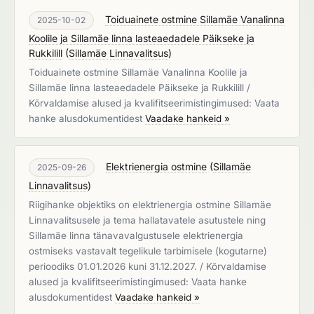
Toiduainete ostmine Sillamäe Vanalinna
2025-10-02
Koolile ja Sillamäe linna lasteaedadele Päikseke ja
Rukkilill
(
Sillamäe Linnavalitsus
)
Toiduainete ostmine Sillamäe Vanalinna Koolile ja
Sillamäe linna lasteaedadele Päikseke ja Rukkilill /
Kõrvaldamise alused ja kvalifitseerimistingimused: Vaata
hanke alusdokumentidest
Vaadake hankeid »
Elektrienergia ostmine
(
Sillamäe
2025-09-26
Linnavalitsus
)
Riigihanke objektiks on elektrienergia ostmine Sillamäe
Linnavalitsusele ja tema hallatavatele asutustele ning
Sillamäe linna tänavavalgustusele elektrienergia
ostmiseks vastavalt tegelikule tarbimisele (kogutarne)
perioodiks 01.01.2026 kuni 31.12.2027. / Kõrvaldamise
alused ja kvalifitseerimistingimused: Vaata hanke
alusdokumentidest
Vaadake hankeid »