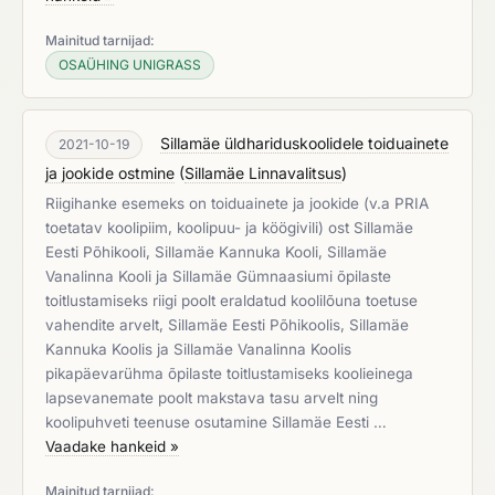
Mainitud tarnijad:
OSAÜHING UNIGRASS
Sillamäe üldhariduskoolidele toiduainete
2021-10-19
ja jookide ostmine
(
Sillamäe Linnavalitsus
)
Riigihanke esemeks on toiduainete ja jookide (v.a PRIA
toetatav koolipiim, koolipuu- ja köögivili) ost Sillamäe
Eesti Põhikooli, Sillamäe Kannuka Kooli, Sillamäe
Vanalinna Kooli ja Sillamäe Gümnaasiumi õpilaste
toitlustamiseks riigi poolt eraldatud koolilõuna toetuse
vahendite arvelt, Sillamäe Eesti Põhikoolis, Sillamäe
Kannuka Koolis ja Sillamäe Vanalinna Koolis
pikapäevarühma õpilaste toitlustamiseks koolieinega
lapsevanemate poolt makstava tasu arvelt ning
koolipuhveti teenuse osutamine Sillamäe Eesti …
Vaadake hankeid »
Mainitud tarnijad: