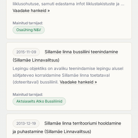
liiklusohutuse, samuti edastama infot liiklustakistuste ja …
Vaadake hankeid »
Mainitud tarnijad:
Osaühing N&V
Sillamäe linna bussiliini teenindamine
2015-11-09
(
Sillamäe Linnavalitsus
)
Lepingu objektiks on avaliku teenindamise lepingu alusel
sõitjateveo korraldamine Sillamäe linna toetataval
(doteeritaval) bussiliinil.
Vaadake hankeid »
Mainitud tarnijad:
Aktsiaselts Atko Bussiliinid
Sillamäe linna territooriumi hooldamine
2013-12-19
ja puhastamine
(
Sillamäe Linnavalitsus
)