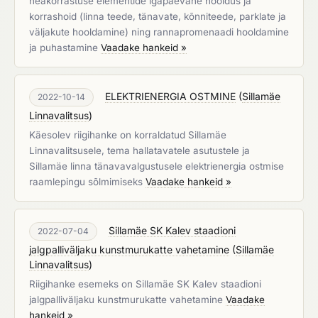
heakorrastuse elementide igapäevane hooldus ja
korrashoid (linna teede, tänavate, kõnniteede, parklate ja
väljakute hooldamine) ning rannapromenaadi hooldamine
ja puhastamine
Vaadake hankeid »
ELEKTRIENERGIA OSTMINE
(
Sillamäe
2022-10-14
Linnavalitsus
)
Käesolev riigihanke on korraldatud Sillamäe
Linnavalitsusele, tema hallatavatele asutustele ja
Sillamäe linna tänavavalgustusele elektrienergia ostmise
raamlepingu sõlmimiseks
Vaadake hankeid »
Sillamäe SK Kalev staadioni
2022-07-04
jalgpalliväljaku kunstmurukatte vahetamine
(
Sillamäe
Linnavalitsus
)
Riigihanke esemeks on Sillamäe SK Kalev staadioni
jalgpalliväljaku kunstmurukatte vahetamine
Vaadake
hankeid »