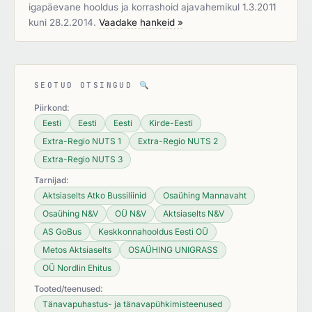
igapäevane hooldus ja korrashoid ajavahemikul 1.3.2011
kuni 28.2.2014.
Vaadake hankeid »
SEOTUD OTSINGUD
🔍
Piirkond:
Eesti
Eesti
Eesti
Kirde-Eesti
Extra-Regio NUTS 1
Extra-Regio NUTS 2
Extra-Regio NUTS 3
Tarnijad:
Aktsiaselts Atko Bussiliinid
Osaühing Mannavaht
Osaühing N&V
OÜ N&V
Aktsiaselts N&V
AS GoBus
Keskkonnahooldus Eesti OÜ
Metos Aktsiaselts
OSAÜHING UNIGRASS
OÜ Nordlin Ehitus
Tooted/teenused:
Tänavapuhastus- ja tänavapühkimisteenused