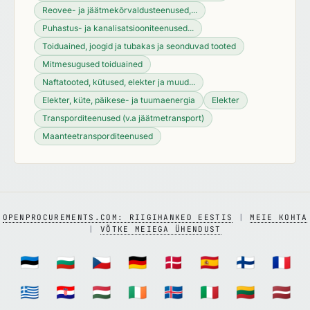
Reovee- ja jäätmekõrvaldusteenused,...
Puhastus- ja kanalisatsiooniteenused...
Toiduained, joogid ja tubakas ja seonduvad tooted
Mitmesugused toiduained
Naftatooted, kütused, elekter ja muud...
Elekter, küte, päikese- ja tuumaenergia
Elekter
Transporditeenused (v.a jäätmetransport)
Maanteetransporditeenused
OPENPROCUREMENTS.COM: RIIGIHANKED EESTIS
|
MEIE KOHTA
|
VÕTKE MEIEGA ÜHENDUST
🇪🇪
🇧🇬
🇨🇿
🇩🇪
🇩🇰
🇪🇸
🇫🇮
🇫🇷
🇬🇷
🇭🇷
🇭🇺
🇮🇪
🇮🇸
🇮🇹
🇱🇹
🇱🇻