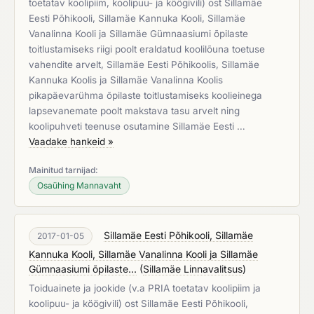
toetatav koolipiim, koolipuu- ja köögivili) ost Sillamäe
Eesti Põhikooli, Sillamäe Kannuka Kooli, Sillamäe
Vanalinna Kooli ja Sillamäe Gümnaasiumi õpilaste
toitlustamiseks riigi poolt eraldatud koolilõuna toetuse
vahendite arvelt, Sillamäe Eesti Põhikoolis, Sillamäe
Kannuka Koolis ja Sillamäe Vanalinna Koolis
pikapäevarühma õpilaste toitlustamiseks koolieinega
lapsevanemate poolt makstava tasu arvelt ning
koolipuhveti teenuse osutamine Sillamäe Eesti …
Vaadake hankeid »
Mainitud tarnijad:
Osaühing Mannavaht
Sillamäe Eesti Põhikooli, Sillamäe
2017-01-05
Kannuka Kooli, Sillamäe Vanalinna Kooli ja Sillamäe
Gümnaasiumi õpilaste...
(
Sillamäe Linnavalitsus
)
Toiduainete ja jookide (v.a PRIA toetatav koolipiim ja
koolipuu- ja köögivili) ost Sillamäe Eesti Põhikooli,