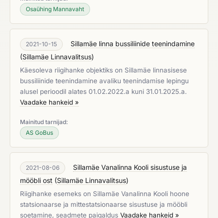
Osaühing Mannavaht
Sillamäe linna bussiliinide teenindamine
2021-10-15
(
Sillamäe Linnavalitsus
)
Käesoleva riigihanke objektiks on Sillamäe linnasisese
bussiliinide teenindamine avaliku teenindamise lepingu
alusel perioodil alates 01.02.2022.a kuni 31.01.2025.a.
Vaadake hankeid »
Mainitud tarnijad:
AS GoBus
Sillamäe Vanalinna Kooli sisustuse ja
2021-08-06
mööbli ost
(
Sillamäe Linnavalitsus
)
Riigihanke esemeks on Sillamäe Vanalinna Kooli hoone
statsionaarse ja mittestatsionaarse sisustuse ja mööbli
soetamine, seadmete paigaldus
Vaadake hankeid »