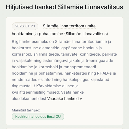
Hiljutised hanked Sillamäe Linnavalitsus
Sillamäe linna territooriumite
2026-01-23
hooldamine ja puhastamine
(
Sillamäe Linnavalitsus
)
Riigihanke esemeks on Sillamäe linna territooriumite ja
heakorrastuse elementide igapäevane hooldus ja
korrashoid, sh linna teede, tänavate, kõnniteede, parklate
ja väljakute ning lastemänguväljakute ja treeningualade
hooldamine ja korrashoid ja rannapromenaadi
hooldamine ja puhastamine, hanketeates ning RHAD-s ja
nende lisades esitatud ning hankelepingus kajastatud
tingimustel. / Kõrvaldamise alused ja
kvalifitseerimistingimused: Vaata hanke
alusdokumentidest
Vaadake hankeid »
Mainitud tarnijad:
Keskkonnahooldus Eesti OÜ