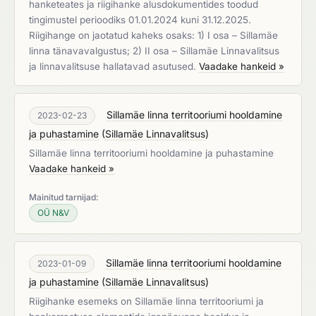
hanketeates ja riigihanke alusdokumentides toodud
tingimustel perioodiks 01.01.2024 kuni 31.12.2025.
Riigihange on jaotatud kaheks osaks: 1) I osa – Sillamäe
linna tänavavalgustus; 2) II osa – Sillamäe Linnavalitsus
ja linnavalitsuse hallatavad asutused.
Vaadake hankeid »
Sillamäe linna territooriumi hooldamine
2023-02-23
ja puhastamine
(
Sillamäe Linnavalitsus
)
Sillamäe linna territooriumi hooldamine ja puhastamine
Vaadake hankeid »
Mainitud tarnijad:
OÜ N&V
Sillamäe linna territooriumi hooldamine
2023-01-09
ja puhastamine
(
Sillamäe Linnavalitsus
)
Riigihanke esemeks on Sillamäe linna territooriumi ja