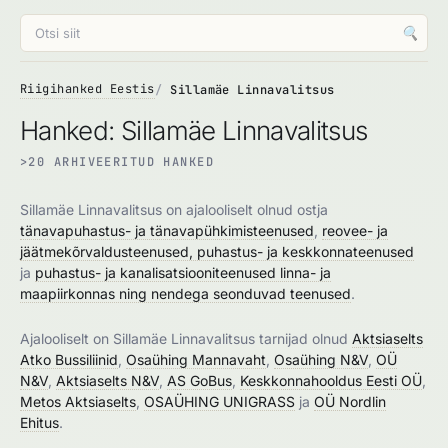
🔍
Riigihanked Eestis
Sillamäe Linnavalitsus
Hanked: Sillamäe Linnavalitsus
>20 ARHIVEERITUD HANKED
Sillamäe Linnavalitsus on ajalooliselt olnud ostja
tänavapuhastus- ja tänavapühkimisteenused
,
reovee- ja
jäätmekõrvaldusteenused, puhastus- ja keskkonnateenused
ja
puhastus- ja kanalisatsiooniteenused linna- ja
maapiirkonnas ning nendega seonduvad teenused
.
Ajalooliselt on Sillamäe Linnavalitsus tarnijad olnud
Aktsiaselts
Atko Bussiliinid
,
Osaühing Mannavaht
,
Osaühing N&V
,
OÜ
N&V
,
Aktsiaselts N&V
,
AS GoBus
,
Keskkonnahooldus Eesti OÜ
,
Metos Aktsiaselts
,
OSAÜHING UNIGRASS
ja
OÜ Nordlin
Ehitus
.