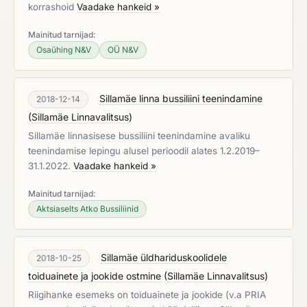
korrashoid
Vaadake hankeid »
Mainitud tarnijad:
Osaühing N&V
OÜ N&V
Sillamäe linna bussiliini teenindamine
2018-12-14
(
Sillamäe Linnavalitsus
)
Sillamäe linnasisese bussiliini teenindamine avaliku
teenindamise lepingu alusel perioodil alates 1.2.2019–
31.1.2022.
Vaadake hankeid »
Mainitud tarnijad:
Aktsiaselts Atko Bussiliinid
Sillamäe üldhariduskoolidele
2018-10-25
toiduainete ja jookide ostmine
(
Sillamäe Linnavalitsus
)
Riigihanke esemeks on toiduainete ja jookide (v.a PRIA