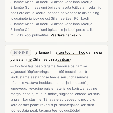
Sillamäe Kannuka Kooli, Sillamäe Vanalinna Kooli ja
Sillamäe Gümnaasiumi õpilaste tasuta toitlustamiseks riigi
poolt eraldatud koolilõuna toetuse vahendite arvelt ning
toiduainete ja jookide ost Sillamäe Eesti Põhikooli,
Sillamäe Kannuka Kooli, Sillamäe Vanalinna Kooli ja
Sillamäe Gümnaasiumi õpilastele ja kooli personalile
müügiks koolipuhvetites.
Vaadake hankeid »
Sillamäe linna territooriumi hooldamine ja
2016-11-11
puhastamine
(
Sillamäe Linnavalitsus
)
— töö teostaja peab tagama teenuse osutamise
vajadusel ööpäevaringselt, — töö teostaja peab
kindlustama aastaringse teede seisunditasemete
nõuetele vastava hoolduse: lume- ja libedusetõrje,
lumevedu, kevadine puistematerjalide koristus, suvine
märgpuhastus, muru niitmine, sügisene lehtede koristus
ja prahi koristus jne. Tänavate survepesu toimub üks
kord aastas peale kevadist puistmaterjalide koristust. —
töö teostaja peab tagama teehooldustöödel