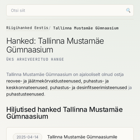
🔍
Riigihanked Eestis
Tallinna Mustamäe Gümnaasium
Hanked: Tallinna Mustamäe
Gümnaasium
ÜKS ARHIVEERITUD HANGE
Tallinna Mustamäe Gümnaasium on ajalooliselt olnud ostja
reovee- ja jäätmekõrvaldusteenused, puhastus- ja
keskkonnateenused
,
puhastus- ja desinfitseerimisteenused
ja
puhastusteenused
.
Hiljutised hanked Tallinna Mustamäe
Gümnaasium
Tallinna Mustamäe Gümnaasiumile
2025-04-14