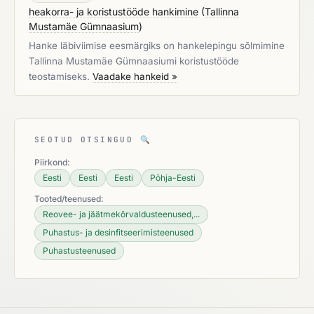
heakorra- ja koristustööde hankimine
(
Tallinna
Mustamäe Gümnaasium
)
Hanke läbiviimise eesmärgiks on hankelepingu sõlmimine
Tallinna Mustamäe Gümnaasiumi koristustööde
teostamiseks.
Vaadake hankeid »
SEOTUD OTSINGUD
🔍
Piirkond:
Eesti
Eesti
Eesti
Põhja-Eesti
Tooted/teenused:
Reovee- ja jäätmekõrvaldusteenused,...
Puhastus- ja desinfitseerimisteenused
Puhastusteenused