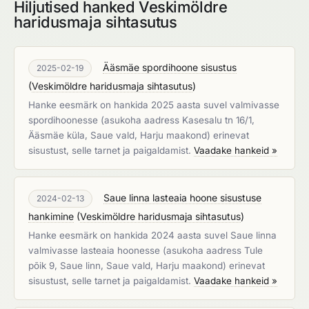
Hiljutised hanked Veskimöldre
haridusmaja sihtasutus
Ääsmäe spordihoone sisustus
2025-02-19
(
Veskimöldre haridusmaja sihtasutus
)
Hanke eesmärk on hankida 2025 aasta suvel valmivasse
spordihoonesse (asukoha aadress Kasesalu tn 16/1,
Ääsmäe küla, Saue vald, Harju maakond) erinevat
sisustust, selle tarnet ja paigaldamist.
Vaadake hankeid »
Saue linna lasteaia hoone sisustuse
2024-02-13
hankimine
(
Veskimöldre haridusmaja sihtasutus
)
Hanke eesmärk on hankida 2024 aasta suvel Saue linna
valmivasse lasteaia hoonesse (asukoha aadress Tule
põik 9, Saue linn, Saue vald, Harju maakond) erinevat
sisustust, selle tarnet ja paigaldamist.
Vaadake hankeid »