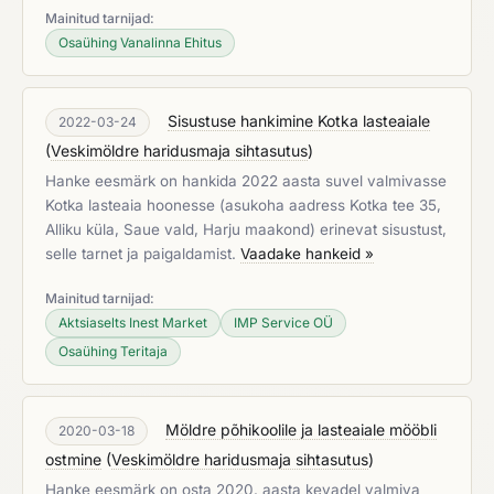
Mainitud tarnijad:
Osaühing Vanalinna Ehitus
Sisustuse hankimine Kotka lasteaiale
2022-03-24
(
Veskimöldre haridusmaja sihtasutus
)
Hanke eesmärk on hankida 2022 aasta suvel valmivasse
Kotka lasteaia hoonesse (asukoha aadress Kotka tee 35,
Alliku küla, Saue vald, Harju maakond) erinevat sisustust,
selle tarnet ja paigaldamist.
Vaadake hankeid »
Mainitud tarnijad:
Aktsiaselts Inest Market
IMP Service OÜ
Osaühing Teritaja
Möldre põhikoolile ja lasteaiale mööbli
2020-03-18
ostmine
(
Veskimöldre haridusmaja sihtasutus
)
Hanke eesmärk on osta 2020. aasta kevadel valmiva