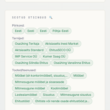
SEOTUD OTSINGUD
🔍
Piirkond:
Eesti
Eesti
Eesti
Põhja-Eesti
Tarnijad:
Osaühing Teritaja
Aktsiaselts Inest Market
Aktsiaselts Standard
Ehitus5ECO OÜ
IMP Service OÜ
Kumer Saag OÜ
Osaühing Silindia Ehitus
Osaühing Vanalinna Ehitus
Tooted/teenused:
Mööbel (sh kontorimööbel), sisustus,...
Mööbel
Mitmesugune mööbel ja sisseseade
Mitmesugune mööbel
Koolimööbel
Lasteaiamööbel
Sisustus
Mitmesugune sisustus
Ehitustööd
Ehitiste või nende osade ehitustööd ja...