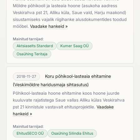
Möldre põhikooli ja lasteaia hoone (asukoha aadress
Veskirahva pst 21, Alliku küla, Saue vald, Harju maakond)
sisustamiseks vajalik riigihanke alusdokumentides toodud
mööbel.
Vaadake hankeid »
Mainitud tarnijad:
Aktsiaselts Standard
Kumer Saag OÜ
Osaühing Teritaja
Koru põhikool-lasteaia ehitamine
2018-11-27
(
Veskimöldre haridusmaja sihtasutus
)
Põhikool-lasteaia hoone ehitamine koos hoone juurde
kuuluvate rajatistega Saue vallas Alliku külas Veskirahva
pst 21 kinnistule vastavalt ehitusprojektile.
Vaadake
hankeid »
Mainitud tarnijad:
Ehitus5ECO OÜ
Osaühing Silindia Ehitus