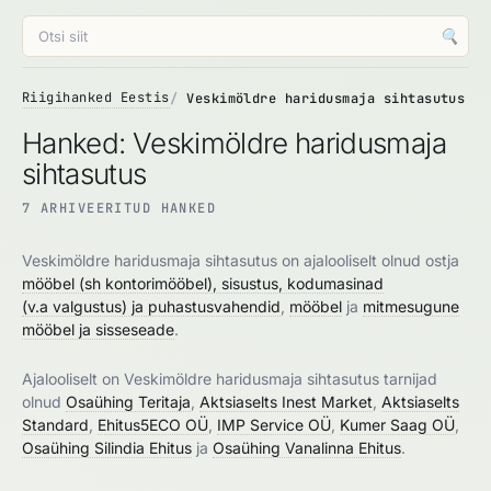
🔍
Riigihanked Eestis
Veskimöldre haridusmaja sihtasutus
Hanked: Veskimöldre haridusmaja
sihtasutus
7 ARHIVEERITUD HANKED
Veskimöldre haridusmaja sihtasutus on ajalooliselt olnud ostja
mööbel (sh kontorimööbel), sisustus, kodumasinad
(v.a valgustus) ja puhastusvahendid
,
mööbel
ja
mitmesugune
mööbel ja sisseseade
.
Ajalooliselt on Veskimöldre haridusmaja sihtasutus tarnijad
olnud
Osaühing Teritaja
,
Aktsiaselts Inest Market
,
Aktsiaselts
Standard
,
Ehitus5ECO OÜ
,
IMP Service OÜ
,
Kumer Saag OÜ
,
Osaühing Silindia Ehitus
ja
Osaühing Vanalinna Ehitus
.