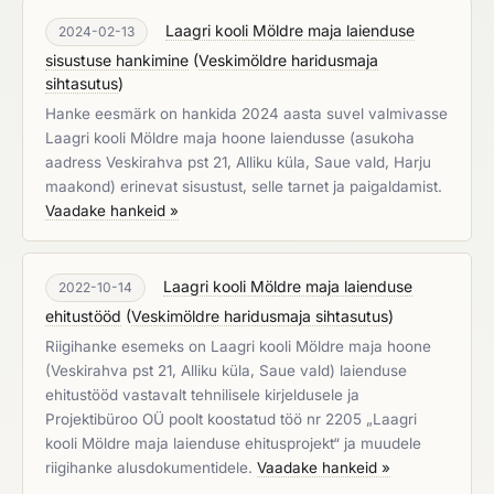
Laagri kooli Möldre maja laienduse
2024-02-13
sisustuse hankimine
(
Veskimöldre haridusmaja
sihtasutus
)
Hanke eesmärk on hankida 2024 aasta suvel valmivasse
Laagri kooli Möldre maja hoone laiendusse (asukoha
aadress Veskirahva pst 21, Alliku küla, Saue vald, Harju
maakond) erinevat sisustust, selle tarnet ja paigaldamist.
Vaadake hankeid »
Laagri kooli Möldre maja laienduse
2022-10-14
ehitustööd
(
Veskimöldre haridusmaja sihtasutus
)
Riigihanke esemeks on Laagri kooli Möldre maja hoone
(Veskirahva pst 21, Alliku küla, Saue vald) laienduse
ehitustööd vastavalt tehnilisele kirjeldusele ja
Projektibüroo OÜ poolt koostatud töö nr 2205 „Laagri
kooli Möldre maja laienduse ehitusprojekt“ ja muudele
riigihanke alusdokumentidele.
Vaadake hankeid »