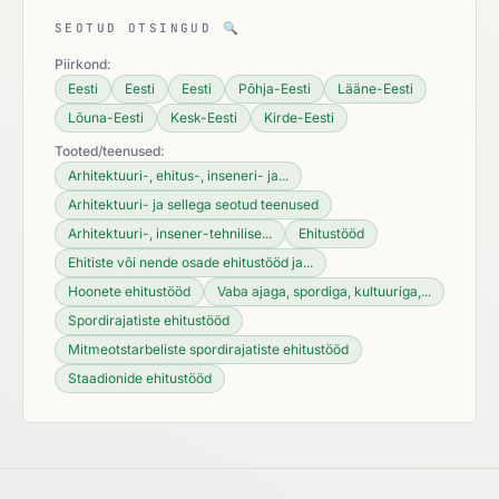
SEOTUD OTSINGUD
🔍
Piirkond:
Eesti
Eesti
Eesti
Põhja-Eesti
Lääne-Eesti
Lõuna-Eesti
Kesk-Eesti
Kirde-Eesti
Tooted/teenused:
Arhitektuuri-, ehitus-, inseneri- ja...
Arhitektuuri- ja sellega seotud teenused
Arhitektuuri-, insener-tehnilise...
Ehitustööd
Ehitiste või nende osade ehitustööd ja...
Hoonete ehitustööd
Vaba ajaga, spordiga, kultuuriga,...
Spordirajatiste ehitustööd
Mitmeotstarbeliste spordirajatiste ehitustööd
Staadionide ehitustööd