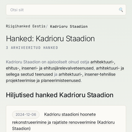
🔍
Riigihanked Eestis
Kadrioru Staadion
Hanked: Kadrioru Staadion
3 ARHIVEERITUD HANKED
Kadrioru Staadion on ajalooliselt olnud ostja
arhitektuuri-,
ehitus-, inseneri- ja ehitusjärelevalveteenused
,
arhitektuuri- ja
sellega seotud teenused
ja
arhitektuuri-, insener-tehnilise
projekteerimise ja planeerimisteenused
.
Hiljutised hanked Kadrioru Staadion
Kadrioru staadioni hoonete
2024-12-06
rekonstrueerimine ja rajatiste renoveerimine
(
Kadrioru
Staadion
)