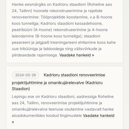
Hanke eesmärgiks on Kadrioru staadioni (Roheline aas
24, Tallinn) hoonete rekonstrueerimine ja rajatiste
renoveerimine: Tööprojektide koostamine, v.a B-hoone
koos tunneliga; Kadrioru staadioni kassadehoone,
peatribüüni (A-hoone) rekonstrueerimine ja A-hoone
laiendamine (B-hoone koos tunneliga); staadioni
peaareeni ja jalgpalli treeningareeni ehitamine koos kahe
uue tribüüniga ja tabloodega ning välisvõrkude ja
piirdeaedade rajamisega.
Vaadake hankeid »
Kadrioru staadioni renoveerimise
2024-05-29
projektijuhtimine ja omanikujärelevalve
(
Kadrioru
Staadion
)
Lepingu ese on Kadrioru staadioni, aadressiga Roheline
aas 24, Tallinn, renoveerimise projektijuhtimine ja
omanikujärelevalve teenuse osutamine vastavalt hanke
alusdokumentides toodud tingimustele
Vaadake hankeid
»