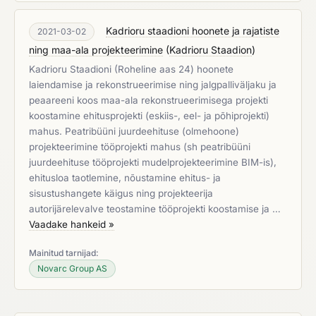
Kadrioru staadioni hoonete ja rajatiste
2021-03-02
ning maa-ala projekteerimine
(
Kadrioru Staadion
)
Kadrioru Staadioni (Roheline aas 24) hoonete
laiendamise ja rekonstrueerimise ning jalgpalliväljaku ja
peaareeni koos maa-ala rekonstrueerimisega projekti
koostamine ehitusprojekti (eskiis-, eel- ja põhiprojekti)
mahus. Peatribüüni juurdeehituse (olmehoone)
projekteerimine tööprojekti mahus (sh peatribüüni
juurdeehituse tööprojekti mudelprojekteerimine BIM-is),
ehitusloa taotlemine, nõustamine ehitus- ja
sisustushangete käigus ning projekteerija
autorijärelevalve teostamine tööprojekti koostamise ja …
Vaadake hankeid »
Mainitud tarnijad:
Novarc Group AS