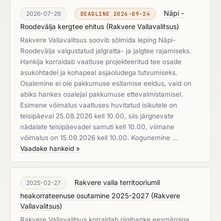
Näpi -
2026-07-29
DEADLINE 2026-09-24
Roodevälja kergtee ehitus
(
Rakvere Vallavalitsus
)
Rakvere Vallavalitsus soovib sõlmida leping Näpi-
Roodevälja valgustatud jalgratta- ja jalgtee rajamiseks.
Hankija korraldab vaatluse projekteeritud tee osade
asukohtadel ja kohapeal asjaoludega tutvumiseks.
Osalemine ei ole pakkumuse esitamise eeldus, vaid on
abiks hankes osalejal pakkumuse ettevalmistamisel.
Esimene võimalus vaatluses huvitatud isikutele on
teisipäeval 25.08.2026 kell 10.00, siis järgnevate
nädalate teisipäevadel samuti kell 10.00, viimane
võimalus on 15.09.2026 kell 10.00. Kogunemine …
Vaadake hankeid »
Rakvere valla territooriumil
2025-02-27
heakorrateenuse osutamine 2025-2027
(
Rakvere
Vallavalitsus
)
Rakvere Vallavalitsus korraldab riigihanke eesmärgiga