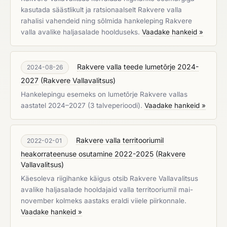
kasutada säästlikult ja ratsionaalselt Rakvere valla
rahalisi vahendeid ning sõlmida hankeleping Rakvere
valla avalike haljasalade hoolduseks.
Vaadake hankeid »
Rakvere valla teede lumetõrje 2024-
2024-08-26
2027
(
Rakvere Vallavalitsus
)
Hankelepingu esemeks on lumetõrje Rakvere vallas
aastatel 2024–2027 (3 talveperioodi).
Vaadake hankeid »
Rakvere valla territooriumil
2022-02-01
heakorrateenuse osutamine 2022-2025
(
Rakvere
Vallavalitsus
)
Käesoleva riigihanke käigus otsib Rakvere Vallavalitsus
avalike haljasalade hooldajaid valla territooriumil mai-
november kolmeks aastaks eraldi viiele piirkonnale.
Vaadake hankeid »