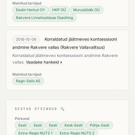
Mainitud tarnijad:
Eestin Herkut OY
HKP OÜ
Murusöödik OÜ
Rakvere Linnahoolduse Osaühing
Korraldatud jäätmeveo kontsessiooni
2016-10-06
andmine Rakvere vallas
(
Rakvere Vallavalitsus
)
Korraldatud jäätmeveo kontsessiooni andmine Rakvere
vallas.
Vaadake hankeid »
Mainitud tarnijad:
Ragn-Sells AS
SEOTUD OTSINGUD
🔍
Piirkond:
Eesti
Eesti
Eesti
Kesk-Eesti
Põhja-Eesti
Extra-Regio NUTS 1
Extra-Regio NUTS 2