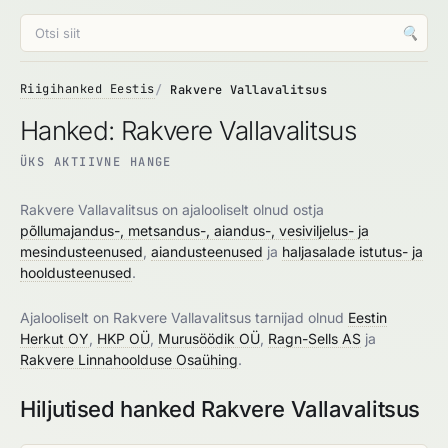
🔍
Riigihanked Eestis
Rakvere Vallavalitsus
Hanked: Rakvere Vallavalitsus
ÜKS AKTIIVNE HANGE
Rakvere Vallavalitsus on ajalooliselt olnud ostja
põllumajandus-, metsandus-, aiandus-, vesiviljelus- ja
mesindusteenused
,
aiandusteenused
ja
haljasalade istutus- ja
hooldusteenused
.
Ajalooliselt on Rakvere Vallavalitsus tarnijad olnud
Eestin
Herkut OY
,
HKP OÜ
,
Murusöödik OÜ
,
Ragn-Sells AS
ja
Rakvere Linnahoolduse Osaühing
.
Hiljutised hanked Rakvere Vallavalitsus