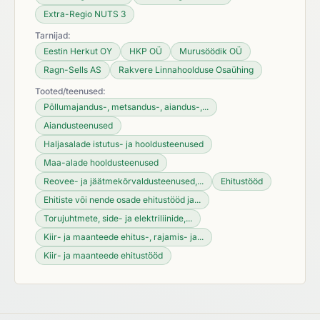
Extra-Regio NUTS 3
Tarnijad:
Eestin Herkut OY
HKP OÜ
Murusöödik OÜ
Ragn-Sells AS
Rakvere Linnahoolduse Osaühing
Tooted/teenused:
Põllumajandus-, metsandus-, aiandus-,...
Aiandusteenused
Haljasalade istutus- ja hooldusteenused
Maa-alade hooldusteenused
Reovee- ja jäätmekõrvaldusteenused,...
Ehitustööd
Ehitiste või nende osade ehitustööd ja...
Torujuhtmete, side- ja elektriliinide,...
Kiir- ja maanteede ehitus-, rajamis- ja...
Kiir- ja maanteede ehitustööd