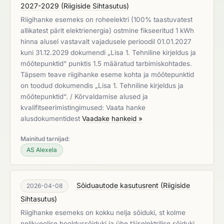
2027-2029
(
Riigiside Sihtasutus
)
Riigihanke esemeks on roheelektri (100% taastuvatest
allikatest pärit elektrienergia) ostmine fikseeritud 1 kWh
hinna alusel vastavalt vajadusele perioodil 01.01.2027
kuni 31.12.2029 dokumendi „Lisa 1. Tehniline kirjeldus ja
mõõtepunktid“ punktis 1.5 määratud tarbimiskohtades.
Täpsem teave riigihanke eseme kohta ja mõõtepunktid
on toodud dokumendis „Lisa 1. Tehniline kirjeldus ja
mõõtepunktid“. / Kõrvaldamise alused ja
kvalifitseerimistingimused: Vaata hanke
alusdokumentidest
Vaadake hankeid »
Mainitud tarnijad:
AS Alexela
Sõiduautode kasutusrent
(
Riigiside
2026-04-08
Sihtasutus
)
Riigihanke esemeks on kokku nelja sõiduki, st kolme
nelikveolise hooldussõiduki ja ühe täiselektrilise sõiduki