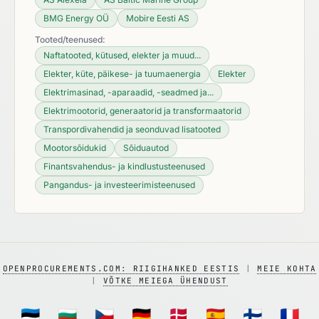
BMG Energy OÜ
Mobire Eesti AS
Tooted/teenused:
Naftatooted, kütused, elekter ja muud...
Elekter, küte, päikese- ja tuumaenergia
Elekter
Elektrimasinad, -aparaadid, -seadmed ja...
Elektrimootorid, generaatorid ja transformaatorid
Transpordivahendid ja seonduvad lisatooted
Mootorsõidukid
Sõiduautod
Finantsvahendus- ja kindlustusteenused
Pangandus- ja investeerimisteenused
OPENPROCUREMENTS.COM: RIIGIHANKED EESTIS
|
MEIE KOHTA
|
VÕTKE MEIEGA ÜHENDUST
🇪🇪
🇧🇬
🇨🇿
🇩🇪
🇩🇰
🇪🇸
🇫🇮
🇫🇷