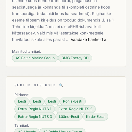
ostmine koos nende transpordi, paigalduse ja
seadistusega ja kolmanda täiskompleti ostmine koos
transpordiga (edaspidi koos ka seadmed). Riigihanke
eseme täpsem kirjeldus on toodud dokumendis „Lisa 1.
Tehniline kirjeldus“, mis ei ole eRHR-ist avalikult
kättesaadav, vaid mis väljastatakse konkreetsele
huvitatud isikule alles pärast …
Vaadake hankeid »
Mainitud tarnijad:
AS Baltic Marine Group
BMG Energy OÜ
SEOTUD OTSINGUD
🔍
Piirkond:
Eesti
Eesti
Eesti
Põhja-Eesti
Extra-Regio NUTS 1
Extra-Regio NUTS 2
Extra-Regio NUTS 3
Lääne-Eesti
Kirde-Eesti
Tarnijad:
AS Alexela
AS Baltic Marine Group