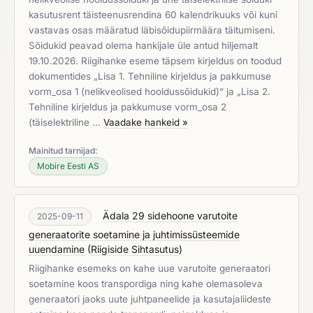
kasutusrent täisteenusrendina 60 kalendrikuuks või kuni
vastavas osas määratud läbisõidupiirmäära täitumiseni.
Sõidukid peavad olema hankijale üle antud hiljemalt
19.10.2026. Riigihanke eseme täpsem kirjeldus on toodud
dokumentides „Lisa 1. Tehniline kirjeldus ja pakkumuse
vorm_osa 1 (nelikveolised hooldussõidukid)“ ja „Lisa 2.
Tehniline kirjeldus ja pakkumuse vorm_osa 2
(täiselektriline …
Vaadake hankeid »
Mainitud tarnijad:
Mobire Eesti AS
Ädala 29 sidehoone varutoite
2025-09-11
generaatorite soetamine ja juhtimissüsteemide
uuendamine
(
Riigiside Sihtasutus
)
Riigihanke esemeks on kahe uue varutoite generaatori
soetamine koos transpordiga ning kahe olemasoleva
generaatori jaoks uute juhtpaneelide ja kasutajaliideste