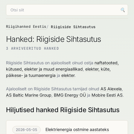
🔍
Riigihanked Eestis
Riigiside Sihtasutus
Hanked: Riigiside Sihtasutus
3 ARHIVEERITUD HANKED
Riigiside Sihtasutus on ajalooliselt olnud ostja
naftatooted,
kütused, elekter ja muud energiaallikad
,
elekter, küte,
päikese- ja tuumaenergia
ja
elekter
.
Ajalooliselt on Riigiside Sihtasutus tarnijad olnud
AS Alexela
,
AS Baltic Marine Group
,
BMG Energy OÜ
ja
Mobire Eesti AS
.
Hiljutised hanked Riigiside Sihtasutus
Elektrienergia ostmine aastateks
2026-05-05