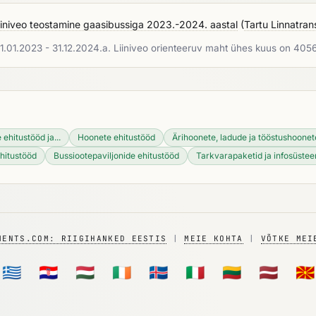
liiniveo teostamine gaasibussiga 2023.-2024. aastal
(
Tartu Linnatran
dil 01.01.2023 - 31.12.2024.a. Liiniveo orienteeruv maht ühes kuus on 4056
 ehitustööd ja...
Hoonete ehitustööd
Ärihoonete, ladude ja tööstushoonete
hitustööd
Bussiootepaviljonide ehitustööd
Tarkvarapaketid ja infosüste
MENTS.COM: RIIGIHANKED EESTIS
|
MEIE KOHTA
|
VÕTKE MEI
🇬🇷
🇭🇷
🇭🇺
🇮🇪
🇮🇸
🇮🇹
🇱🇹
🇱🇻
🇲🇰