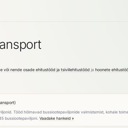
ransport
te või nende osade ehitustööd ja tsiviilehitustööd
ja
hoonete ehitustö
ransport
)
jonid. Tööd hõlmavad bussiootepaviljonide valmistamist, kohale toimeta
 45 bussiootepaviljoni.
Vaadake hankeid »