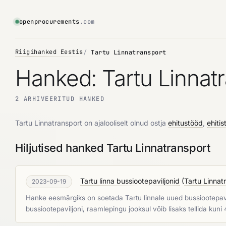
openprocurements
.com
Riigihanked Eestis
Tartu Linnatransport
Hanked: Tartu Linnat
2 ARHIVEERITUD HANKED
Tartu Linnatransport on ajalooliselt olnud ostja
ehitustööd
,
ehitis
Hiljutised hanked Tartu Linnatransport
Tartu linna bussiootepaviljonid
(
Tartu Linnat
2023-09-19
Hanke eesmärgiks on soetada Tartu linnale uued bussiootepavil
bussiootepaviljoni, raamlepingu jooksul võib lisaks tellida kuni