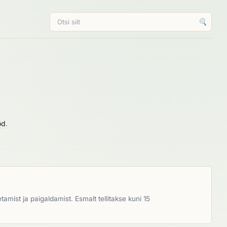
🔍
öd
.
mist ja paigaldamist. Esmalt tellitakse kuni 15