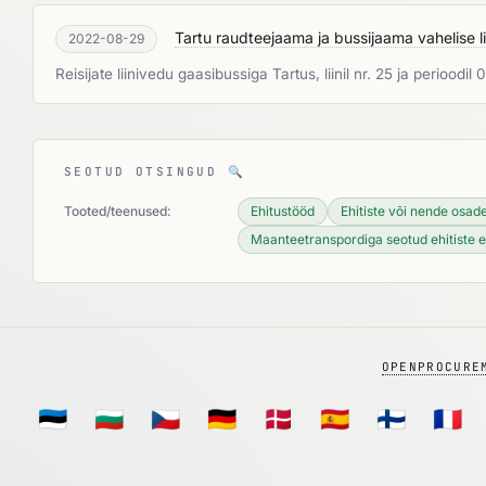
Tartu raudteejaama ja bussijaama vahelise 
2022-08-29
Reisijate liinivedu gaasibussiga Tartus, liinil nr. 25 ja perioo
SEOTUD OTSINGUD
🔍
Tooted/teenused:
Ehitustööd
Ehitiste või nende osade
Maanteetranspordiga seotud ehitiste e
OPENPROCURE
🇪🇪
🇧🇬
🇨🇿
🇩🇪
🇩🇰
🇪🇸
🇫🇮
🇫🇷