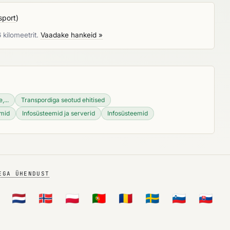
sport
)
 kilomeetrit.
Vaadake hankeid »
,...
Transpordiga seotud ehitised
emid
Infosüsteemid ja serverid
Infosüsteemid
EGA ÜHENDUST
🇳🇱
🇳🇴
🇵🇱
🇵🇹
🇷🇴
🇸🇪
🇸🇮
🇸🇰