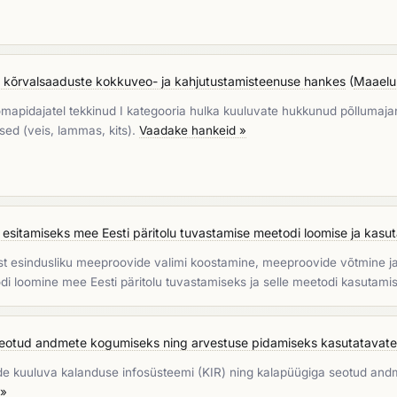
 kõrvalsaaduste kokkuveo- ja kahjutustamisteenuse hankes
(
Maaelu
oomapidajatel tekkinud I kategooria hulka kuuluvate hukkunud põlluma
ed (veis, lammas, kits).
Vaadake hankeid »
sitamiseks mee Eesti päritolu tuvastamise meetodi loomise ja kasu
est esindusliku meeproovide valimi koostamine, meeproovide võtmine 
i loomine mee Eesti päritolu tuvastamiseks ja selle meetodi kasutami
a seotud andmete kogumiseks ning arvestuse pidamiseks kasutatavate.
uurde kuuluva kalanduse infosüsteemi (KIR) ning kalapüügiga seotud a
 »