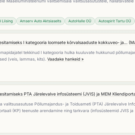
ele Maaeluministeeriumi valitsemisala valitsusasutustele, hallatavatele r
 Liising
Amserv Auto Aktsiaselts
AutoHalle OÜ
Autospirit Tartu OÜ
itamiseks I kategooria loomsete kõrvalsaaduste kokkuveo- ja...
(
Ma
oomapidajatel tekkinud I kategooria hulka kuuluvate hukkunud põlluma
ed (veis, lammas, kits).
Vaadake hankeid »
itamiseks PTA Järelevalve infosüsteemi (JVIS) ja MEM Kliendiportaa
 valitsusasutuse Põllumajandus- ja Toiduameti (PTA) Järelevalve Inf
portaali (KP) teenuste arendamine ning tarkvara (infosüsteemid JVIS j