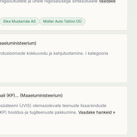
iigiasutustele ja ühele riigiosalusega sihtasutusele
Vaadake
Elke Mustamäe AS
Moller Auto Tallinn OÜ
aeluministeerium
)
jandusloomade kokkuvedu ja kahjutustamine. I kategooria
li (KP)...
(
Maaeluministeerium
)
osüsteemi (JVIS) olemasolevate teenuste lisaarenduste
a KP) hooldus-ja tugiteenuste pakkumine.
Vaadake hankeid »