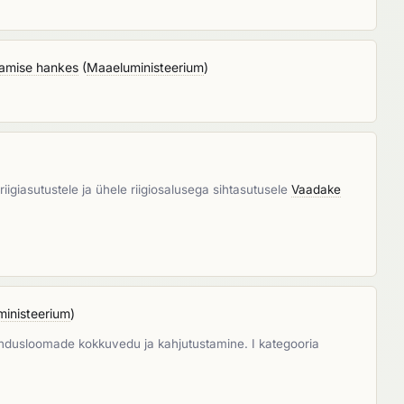
tamise hankes
(
Maaeluministeerium
)
iigiasutustele ja ühele riigiosalusega sihtasutusele
Vaadake
inisteerium
)
jandusloomade kokkuvedu ja kahjutustamine. I kategooria