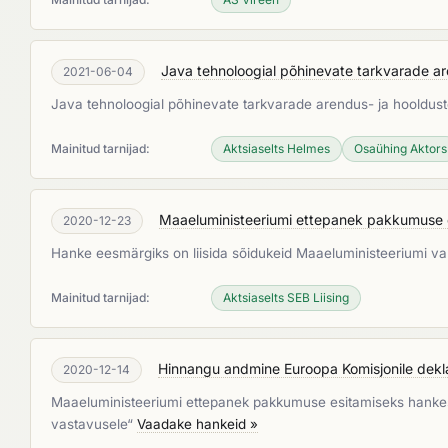
Java tehnoloogial põhinevate tarkvarade ar
2021-06-04
Java tehnoloogial põhinevate tarkvarade arendus- ja hooldust
Mainitud tarnijad:
Aktsiaselts Helmes
Osaühing Aktors
Maaeluministeeriumi ettepanek pakkumuse es
2020-12-23
Hanke eesmärgiks on liisida sõidukeid Maaeluministeeriumi valit
Mainitud tarnijad:
Aktsiaselts SEB Liising
Hinnangu andmine Euroopa Komisjonile dekla
2020-12-14
Maaeluministeeriumi ettepanek pakkumuse esitamiseks hankes 
vastavusele“
Vaadake hankeid »