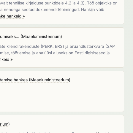
t tehnilise kirjelduse punktidele 4.2 ja 4.3). Töö objektiks on
u) ja nendega seotud dokumendid/toimingud. Hankija võib
ke hankeid »
umiseks...
(
Maaeluministeerium
)
vate kliendirakenduste (PERK, ERS) ja aruandlustarkvara (SAP
se, töötlemise ja analüüsi aluseks on Eesti riigisisesed ja
nkeid »
utamise hankes
(
Maaeluministeerium
)
rium
)