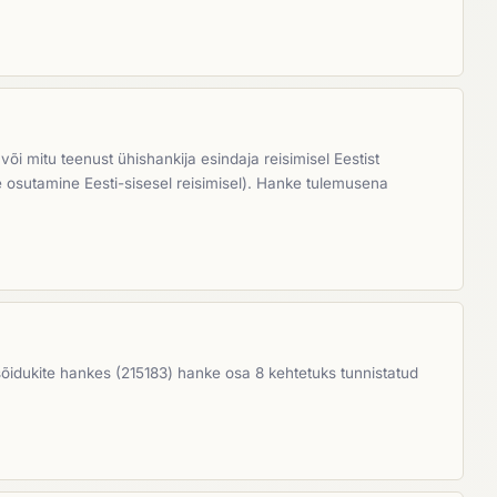
mitu teenust ühishankija esindaja reisimisel Eestist
nuste osutamine Eesti-sisesel reisimisel). Hanke tulemusena
 sõidukite hankes (215183) hanke osa 8 kehtetuks tunnistatud