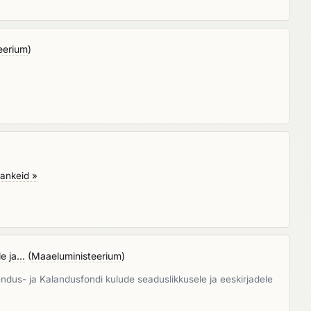
eerium
)
ankeid »
 ja...
(
Maaeluministeerium
)
us- ja Kalandusfondi kulude seaduslikkusele ja eeskirjadele