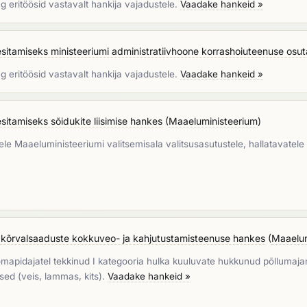
g eritöösid vastavalt hankija vajadustele.
Vaadake hankeid »
itamiseks ministeeriumi administratiivhoone korrashoiuteenuse osu
g eritöösid vastavalt hankija vajadustele.
Vaadake hankeid »
tamiseks sõidukite liisimise hankes
(
Maaeluministeerium
)
ele Maaeluministeeriumi valitsemisala valitsusasutustele, hallatavatele r
kõrvalsaaduste kokkuveo- ja kahjutustamisteenuse hankes
(
Maaelum
oomapidajatel tekkinud I kategooria hulka kuuluvate hukkunud põlluma
ed (veis, lammas, kits).
Vaadake hankeid »