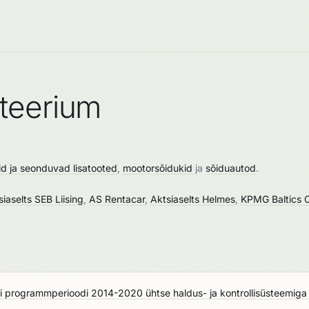
teerium
d ja seonduvad lisatooted
,
mootorsõidukid
ja
sõiduautod
.
siaselts SEB Liising
,
AS Rentacar
,
Aktsiaselts Helmes
,
KPMG Baltics 
 programmperioodi 2014-2020 ühtse haldus- ja kontrollisüsteemiga