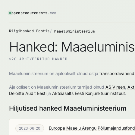
openprocurements
.com
Riigihanked Eestis
Maaeluministeerium
Hanked: Maaeluminis
>20 ARHIVEERITUD HANKED
Maaeluministeerium on ajalooliselt olnud ostja
transpordivahendi
Ajalooliselt on Maaeluministeerium tarnijad olnud
AS Vireen
,
Akt
Deloitte Audit Eesti
ja
Aktsiaselts Eesti Konjunktuuriinstituut
.
Hiljutised hanked Maaeluministeerium
Euroopa Maaelu Arengu Põllumajandusfondi
2023-06-20