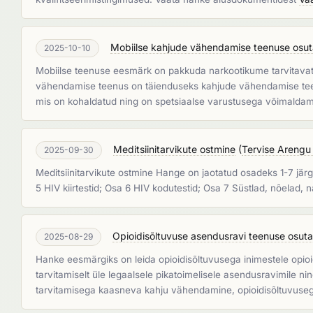
Mobiilse kahjude vähendamise teenuse osut
2025-10-10
Mobiilse teenuse eesmärk on pakkuda narkootikume tarvitavat
vähendamise teenus on täienduseks kahjude vähendamise teenu
mis on kohaldatud ning on spetsiaalse varustusega võimaldam
Meditsiinitarvikute ostmine
(
Tervise Arengu 
2025-09-30
Meditsiinitarvikute ostmine Hange on jaotatud osadeks 1-7 järg
5 HIV kiirtestid; Osa 6 HIV kodutestid; Osa 7 Süstlad, nõelad
Opioidisõltuvuse asendusravi teenuse osut
2025-08-29
Hanke eesmärgiks on leida opioidisõltuvusega inimestele opioid
tarvitamiselt üle legaalsele pikatoimelisele asendusravimile ni
tarvitamisega kaasneva kahju vähendamine, opioidisõltuvusega