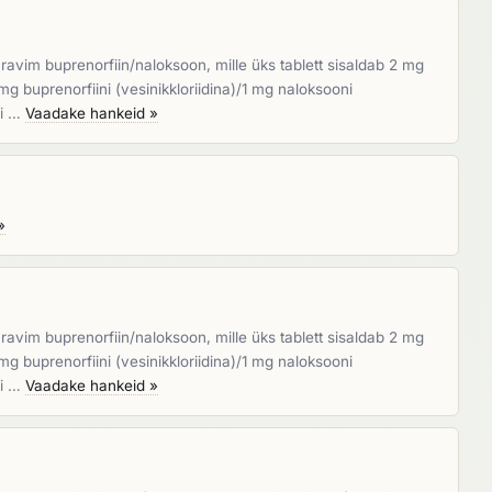
vim buprenorfiin/naloksoon, mille üks tablett sisaldab 2 mg
g buprenorfiini (vesinikkloriidina)/1 mg naloksooni
ni …
Vaadake hankeid »
»
vim buprenorfiin/naloksoon, mille üks tablett sisaldab 2 mg
g buprenorfiini (vesinikkloriidina)/1 mg naloksooni
ni …
Vaadake hankeid »