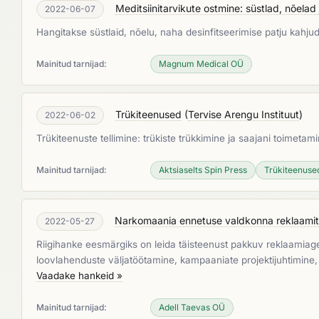
Meditsiinitarvikute ostmine: süstlad, nõelad
2022-06-07
Hangitakse süstlaid, nõelu, naha desinfitseerimise patju kah
Mainitud tarnijad:
Magnum Medical OÜ
Trükiteenused
(
Tervise Arengu Instituut
)
2022-06-02
Trükiteenuste tellimine: trükiste trükkimine ja saajani toimetam
Mainitud tarnijad:
Aktsiaselts Spin Press
Trükiteenuse
Narkomaania ennetuse valdkonna reklaami
2022-05-27
Riigihanke eesmärgiks on leida täisteenust pakkuv reklaamiage
loovlahenduste väljatöötamine, kampaaniate projektijuhtimine, d
Vaadake hankeid »
Mainitud tarnijad:
Adell Taevas OÜ