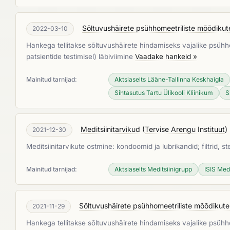
Sõltuvushäirete psühhomeetriliste mõõdikut
2022-03-10
Hankega tellitakse sõltuvushäirete hindamiseks vajalike psühho
patsientide testimisel) läbiviimine
Vaadake hankeid »
Mainitud tarnijad:
Aktsiaselts Lääne-Tallinna Keskhaigla
Sihtasutus Tartu Ülikooli Kliinikum
S
Meditsiinitarvikud
(
Tervise Arengu Instituut
)
2021-12-30
Meditsiinitarvikute ostmine: kondoomid ja lubrikandid; filtrid, st
Mainitud tarnijad:
Aktsiaselts Meditsiinigrupp
ISIS Med
Sõltuvushäirete psühhomeetriliste mõõdikute
2021-11-29
Hankega tellitakse sõltuvushäirete hindamiseks vajalike psühho