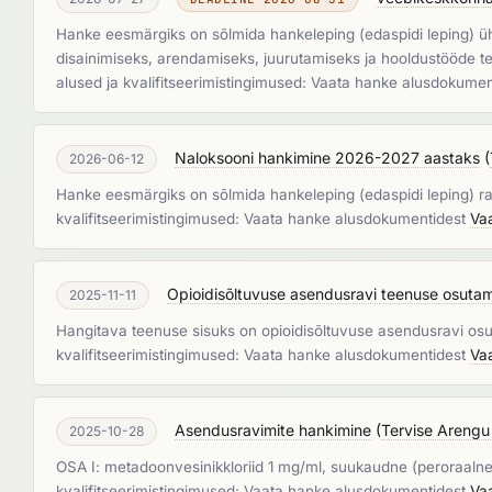
Hanke eesmärgiks on sõlmida hankeleping (edaspidi leping) üh
disainimiseks, arendamiseks, juurutamiseks ja hooldustööde tell
alused ja kvalifitseerimistingimused: Vaata hanke alusdokume
Naloksooni hankimine 2026-2027 aastaks
(
2026-06-12
Hanke eesmärgiks on sõlmida hankeleping (edaspidi leping) ra
kvalifitseerimistingimused: Vaata hanke alusdokumentidest
Va
Opioidisõltuvuse asendusravi teenuse osutam
2025-11-11
Hangitava teenuse sisuks on opioidisõltuvuse asendusravi osu
kvalifitseerimistingimused: Vaata hanke alusdokumentidest
Va
Asendusravimite hankimine
(
Tervise Arengu 
2025-10-28
OSA I: metadoonvesinikkloriid 1 mg/ml, suukaudne (peroraalne
kvalifitseerimistingimused: Vaata hanke alusdokumentidest
Va