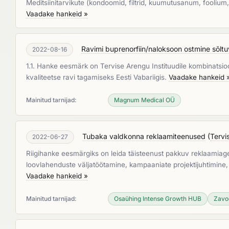
Meditsiinitarvikute (kondoomid, filtrid, kuumutusanum, foolium, v
Vaadake hankeid »
Ravimi buprenorfiin/naloksoon ostmine sõl
2022-08-16
1.1. Hanke eesmärk on Tervise Arengu Instituudile kombinatsio
kvaliteetse ravi tagamiseks Eesti Vabariigis.
Vaadake hankeid 
Mainitud tarnijad:
Magnum Medical OÜ
Tubaka valdkonna reklaamiteenused
(
Tervi
2022-06-27
Riigihanke eesmärgiks on leida täisteenust pakkuv reklaamiage
loovlahenduste väljatöötamine, kampaaniate projektijuhtimine, d
Vaadake hankeid »
Mainitud tarnijad:
Osaühing Intense Growth HUB
Zavo