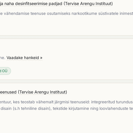
 ja naha desinfitseerimise padjad
(
Tervise Arengu Instituut
)
jude vähendamise teenuse osutamiseks narkootikume süstivatele inimes
ine.
Vaadake hankeid »
d OÜ
teenused
(
Tervise Arengu Instituut
)
ntuur, kes teostab vähemalt järgmisi teenuseid: integreeritud turundus
isain (s.h tehniline disain), tekstide kirjutamine ning loovlahenduste te