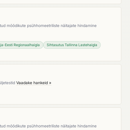
gitud mõõdikute psühhomeetriliste näitajate hindamine
ja-Eesti Regionaalhaigla
Sihtasutus Tallinna Lastehaigla
üljetestid
Vaadake hankeid »
gitud mõõdikute psühhomeetriliste näitajate hindamine