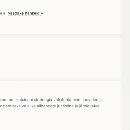
tele.
Vaadake hankeid »
kommunikatsiooni strateegia väljatöötamine, loovidee ja
ostamiseks vajalike allhangete juhtimine ja järelevalve.