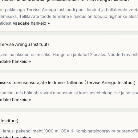
e pakkujaga Tervise Arengu Instituudi poolt loodud ja hallatavale v
imiseks. Tellitavate tööde tehniline kirjeldus on toodud riigihanke alus
ntidest
Vaadake hankeid »
Tervise Arengu Instituut
)
vimi naloksoon ostmiseks. Hange on jaotatud 2 osaks. Nõuded ravimite
adake hankeid »
iseks teenuseosutajate leidmine Tallinnas
(
Tervise Arengu Instituut
)
tamine, mis hõlmab ravimi manustamist koos psühholoogilise ja sotsia
adake hankeid »
Instituut
)
) lahus; pakendi maht 1000 ml OSA II: Kombinatsioonravim buprenorfii
adake hankeid »