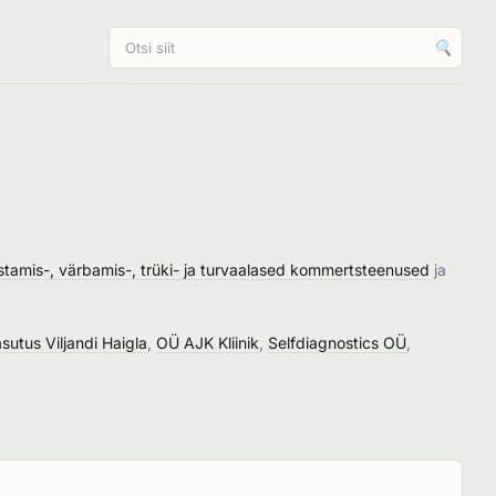
🔍
stamis-, värbamis-, trüki- ja turvaalased kommertsteenused
ja
asutus Viljandi Haigla
,
OÜ AJK Kliinik
,
Selfdiagnostics OÜ
,