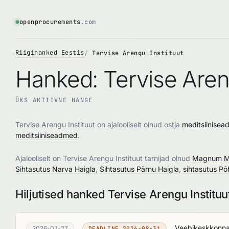
openprocurements
.com
Riigihanked Eestis
Tervise Arengu Instituut
Hanked: Tervise Areng
ÜKS AKTIIVNE HANGE
Tervise Arengu Instituut on ajalooliselt olnud ostja
meditsiinisea
meditsiiniseadmed
.
Ajalooliselt on Tervise Arengu Instituut tarnijad olnud
Magnum M
Sihtasutus Narva Haigla
,
Sihtasutus Pärnu Haigla
,
sihtasutus Põ
Hiljutised hanked Tervise Arengu Instituu
Veebikeskkonna 
2026-07-27
DEADLINE 2026-08-31