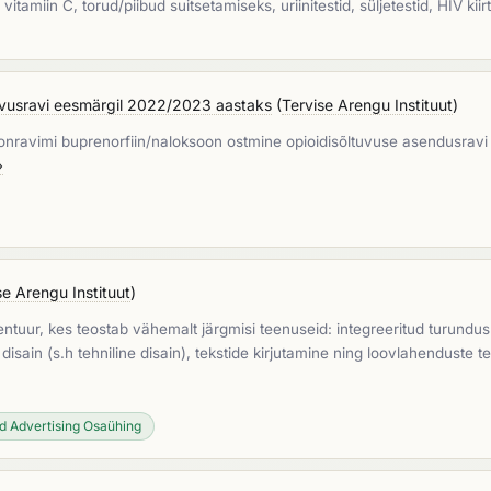
itamiin C, torud/piibud suitsetamiseks, uriinitestid, süljetestid, HIV kii
tuvusravi eesmärgil 2022/2023 aastaks
(
Tervise Arengu Instituut
)
onravimi buprenorfiin/naloksoon ostmine opioidisõltuvuse asendusravi o
»
se Arengu Instituut
)
ntuur, kes teostab vähemalt järgmisi teenuseid: integreeritud turundus
isain (s.h tehniline disain), tekstide kirjutamine ning loovlahenduste te
d Advertising Osaühing