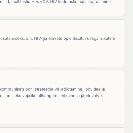
rtestid, multitestid HIV/HCV, HIV kodutestid, süstlad) ostmine
sutamiseks, s.h. HIV-ga elavate opioidisõltuvusega isikutele
kommunikatsiooni strateegia väljatöötamine, loovidee ja
ostamiseks vajalike allhangete juhtimine ja järelevalve.