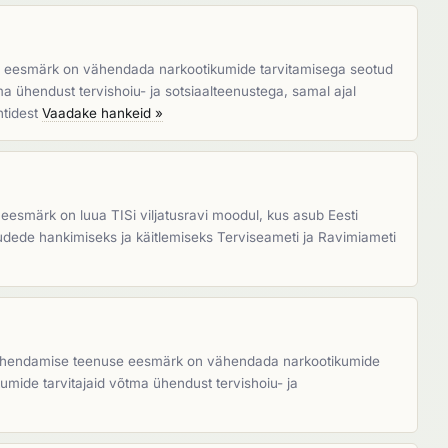
se eesmärk on vähendada narkootikumide tarvitamisega seotud
ma ühendust tervishoiu- ja sotsiaalteenustega, samal ajal
ntidest
Vaadake hankeid »
esmärk on luua TISi viljatusravi moodul, kus asub Eesti
udede hankimiseks ja käitlemiseks Terviseameti ja Ravimiameti
 vähendamise teenuse eesmärk on vähendada narkootikumide
kumide tarvitajaid võtma ühendust tervishoiu- ja