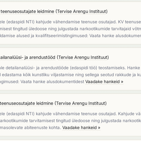
teenuseosutajate leidmine
(
Tervise Arengu Instituut
)
tele (edaspidi NTI) kahjude vähendamise teenuse osutajad. KV teenu
amisest tingitud üledoose ning julgustada narkootikumide tarvitajaid võt
aldamise alused ja kvalifitseerimistingimused: Vaata hanke alusdokume
tailanalüüsi- ja arendustööd
(
Tervise Arengu Instituut
)
 detailanalüüsi- ja arendustööde (edaspidi töö) teostamiseks. Hanke e
edastama kõik kunstliku viljastamise ning sellega seotud rakkude ja k
tingimused: Vaata hanke alusdokumentidest
Vaadake hankeid »
eenuseosutajate leidmine
(
Tervise Arengu Instituut
)
stele (edaspidi NTI) kahjude vähendamise teenuse osutajad. Kahjude
narkootikumide tarvitamisest tingitud üledoose ning julgustada narkooti
lemasolevate abiteenuste kohta.
Vaadake hankeid »