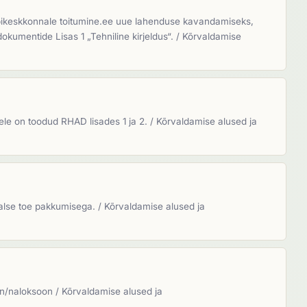
eebikeskkonnale toitumine.ee uue lahenduse kavandamiseks,
dokumentide Lisas 1 „Tehniline kirjeldus“. / Kõrvaldamise
le on toodud RHAD lisades 1 ja 2. / Kõrvaldamise alused ja
alse toe pakkumisega. / Kõrvaldamise alused ja
n/naloksoon / Kõrvaldamise alused ja