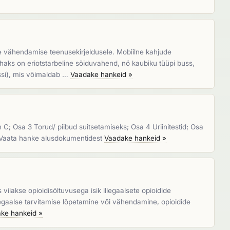
e vähendamise teenusekirjeldusele. Mobiilne kahjude
ks on eriotstarbeline sõiduvahend, nö kaubiku tüüpi buss,
ssi), mis võimaldab …
Vaadake hankeid »
 C; Osa 3 Torud/ piibud suitsetamiseks; Osa 4 Uriinitestid; Osa
d: Vaata hanke alusdokumentidest
Vaadake hankeid »
iiakse opioidisõltuvusega isik illegaalsete opioidide
illegaalse tarvitamise lõpetamine või vähendamine, opioidide
ke hankeid »