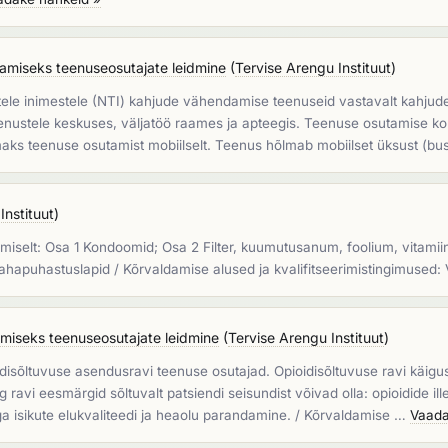
amiseks teenuseosutajate leidmine
(
Tervise Arengu Instituut
)
ele inimestele (NTI) kahjude vähendamise teenuseid vastavalt kahjud
stele keskuses, väljatöö raames ja apteegis. Teenuse osutamise koha
aks teenuse osutamist mobiilselt. Teenus hõlmab mobiilset üksust (bu
Instituut
)
miselt: Osa 1 Kondoomid; Osa 2 Filter, kuumutusanum, foolium, vitamiin
, nahapuhastuslapid / Kõrvaldamise alused ja kvalifitseerimistingimuse
amiseks teenuseosutajate leidmine
(
Tervise Arengu Instituut
)
isõltuvuse asendusravi teenuse osutajad. Opioidisõltuvuse ravi käigus v
ng ravi eesmärgid sõltuvalt patsiendi seisundist võivad olla: opioidide 
 isikute elukvaliteedi ja heaolu parandamine. / Kõrvaldamise …
Vaada