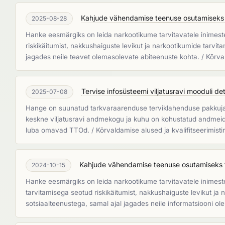
Kahjude vähendamise teenuse osutamiseks 
2025-08-28
Hanke eesmärgiks on leida narkootikume tarvitavatele inimes
riskikäitumist, nakkushaiguste levikut ja narkootikumide tarvit
jagades neile teavet olemasolevate abiteenuste kohta. / Kõrv
Tervise infosüsteemi viljatusravi mooduli de
2025-07-08
Hange on suunatud tarkvaraarenduse terviklahenduse pakkujale
keskne viljatusravi andmekogu ja kuhu on kohustatud andmeid 
luba omavad TTOd. / Kõrvaldamise alused ja kvalifitseerimis
Kahjude vähendamise teenuse osutamiseks t
2024-10-15
Hanke eesmärgiks on leida narkootikume tarvitavatele inime
tarvitamisega seotud riskikäitumist, nakkushaiguste levikut ja 
sotsiaalteenustega, samal ajal jagades neile informatsiooni o