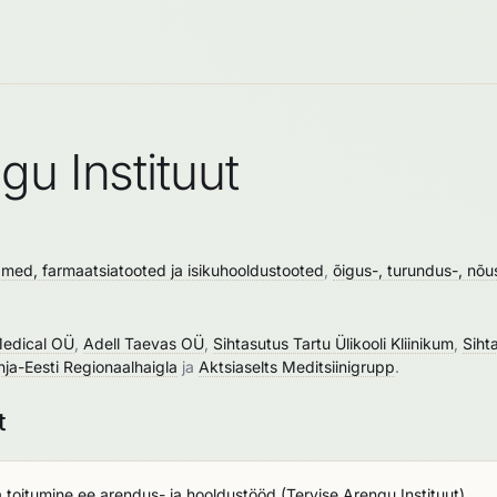
u Instituut
dmed, farmaatsiatooted ja isikuhooldustooted
,
õigus-, turundus-, nõu
edical OÜ
,
Adell Taevas OÜ
,
Sihtasutus Tartu Ülikooli Kliinikum
,
Siht
hja-Eesti Regionaalhaigla
ja
Aktsiaselts Meditsiinigrupp
.
t
toitumine.ee arendus- ja hooldustööd
(
Tervise Arengu Instituut
)