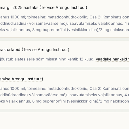
smärgil 2025 aastaks
(
Tervise Arengu Instituut
)
us 1000 ml; toimeaine: metadoonhüdrokloriid; Osa 2: Kombinatsioonra
oriiddihüdraadina) või samaväärse mõju saavutamiseks vajalik annus, 4 m
s vajalik annus, 8 mg buprenorfiini (vesinikkloriidina)/2 mg naloksoo
hastuslapid
(
Tervise Arengu Instituut
)
jõustub alates selle sõlmimisest ning kehtib 12 kuud.
Vaadake hankeid 
ervise Arengu Instituut
)
us 1000 ml; toimeaine: metadoonhüdrokloriid; Osa 2: Kombinatsioonra
oriiddihüdraadina) või samaväärse mõju saavutamiseks vajalik annus, 4 m
s vajalik annus, 8 mg buprenorfiini (vesinikkloriidina)/2 mg naloksoo