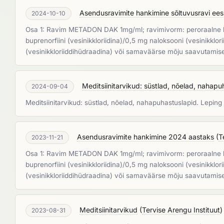
Asendusravimite hankimine sõltuvusravi ee
2024-10-10
Osa 1: Ravim METADON DAK 1mg/ml; ravimivorm: peroraalne lah
buprenorfiini (vesinikkloriidina)/0,5 mg naloksooni (vesinikkl
(vesinikkloriiddihüdraadina) või samaväärse mõju saavutamisek
Meditsiinitarvikud: süstlad, nõelad, nahapu
2024-09-04
Meditsiinitarvikud: süstlad, nõelad, nahapuhastuslapid. Leping 
Asendusravimite hankimine 2024 aastaks
(
T
2023-11-21
Osa 1: Ravim METADON DAK 1mg/ml; ravimivorm: peroraalne lah
buprenorfiini (vesinikkloriidina)/0,5 mg naloksooni (vesinikkl
(vesinikkloriiddihüdraadina) või samaväärse mõju saavutamisek
Meditsiinitarvikud
(
Tervise Arengu Instituut
)
2023-08-31